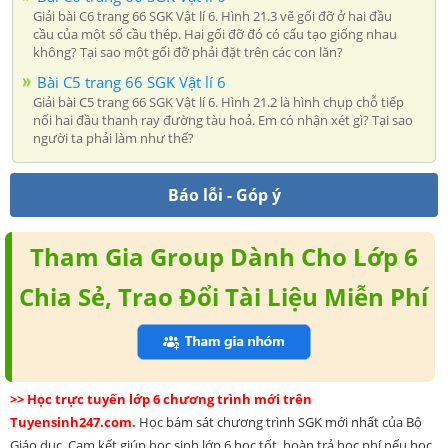
Giải bài C6 trang 66 SGK Vật lí 6. Hình 21.3 vẽ gối đỡ ở hai đầu
cầu của một số cầu thép. Hai gối đỡ đó có cấu tạo giống nhau
không? Tại sao một gối đỡ phải đặt trên các con lăn?
Bài C5 trang 66 SGK Vật lí 6
Giải bài C5 trang 66 SGK Vật lí 6. Hình 21.2 là hình chụp chỗ tiếp
nối hai đầu thanh ray đường tàu hoả. Em có nhận xét gì? Tại sao
người ta phải làm như thế?
Báo lỗi - Góp ý
Tham Gia Group Dành Cho Lớp 6
Chia Sẻ, Trao Đổi Tài Liệu Miễn Phí
>> Học trực tuyến lớp 6 chương trình mới trên
Tuyensinh247.com.
Học bám sát chương trình SGK mới nhất của Bộ
Giáo dục. Cam kết giúp học sinh lớp 6 học tốt, hoàn trả học phí nếu học