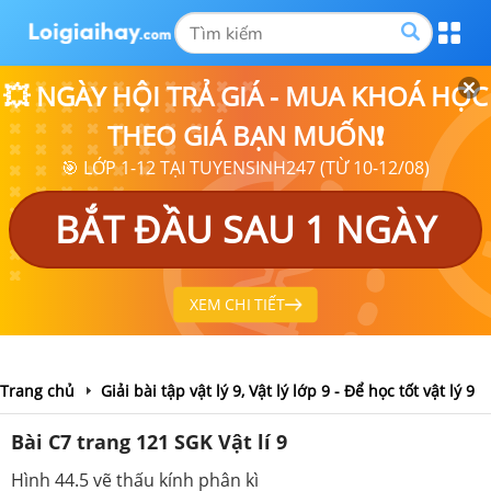
💥 NGÀY HỘI TRẢ GIÁ - MUA KHOÁ HỌC
THEO GIÁ BẠN MUỐN❗
🎯 LỚP 1-12 TẠI TUYENSINH247 (TỪ 10-12/08)
BẮT ĐẦU SAU 1 NGÀY
XEM CHI TIẾT
Trang chủ
Giải bài tập vật lý 9, Vật lý lớp 9 - Để học tốt vật lý 9
Bài C7 trang 121 SGK Vật lí 9
Hình 44.5 vẽ thấu kính phân kì