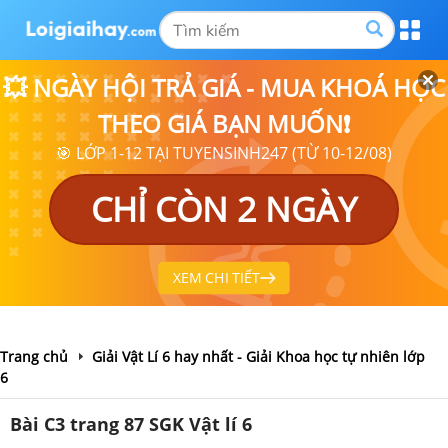
💥 NGÀY HỘI TRẢ GIÁ - MUA KHOÁ HỌC
THEO GIÁ BẠN MUỐN❗
🎯 LỚP 1-12 TẠI TUYENSINH247 (TỪ 10-12/08)
CHỈ CÒN 2 NGÀY
XEM CHI TIẾT
Trang chủ
Giải Vật Lí 6 hay nhất - Giải Khoa học tự nhiên lớp
6
Bài C3 trang 87 SGK Vật lí 6