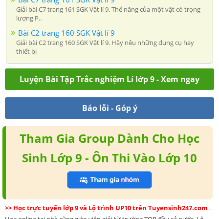
Giải bài C7 trang 161 SGK Vật lí 9. Thế năng của một vật có trọng
lượng P..
Bài C2 trang 160 SGK Vật lí 9
Giải bài C2 trang 160 SGK Vật lí 9. Hãy nêu những dụng cụ hay
thiết bị
Luyện Bài Tập Trắc nghiệm Lí lớp 9 - Xem ngay
Báo lỗi - Góp ý
Tham Gia Group Dành Cho Học
Sinh Lớp 9 - Ôn Thi Vào Lớp 10
>> Học trực tuyến lớp 9 và Lộ trình UP10 trên Tuyensinh247.com
.
Học online tại nhà cũng giáo viên giỏi từ trường TOP đầu cả nước. Lộ