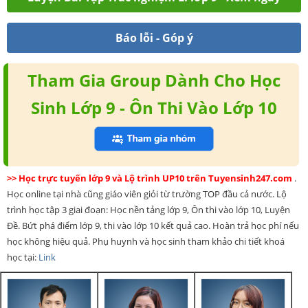
Báo lỗi - Góp ý
Tham Gia Group Dành Cho Học
Sinh Lớp 9 - Ôn Thi Vào Lớp 10
>> Học trực tuyến lớp 9 và Lộ trình UP10 trên Tuyensinh247.com
.
Học online tại nhà cũng giáo viên giỏi từ trường TOP đầu cả nước. Lộ
trình học tập 3 giai đoạn: Học nền tảng lớp 9, Ôn thi vào lớp 10, Luyện
Đề. Bứt phá điểm lớp 9, thi vào lớp 10 kết quả cao. Hoàn trả học phí nếu
học không hiệu quả. Phụ huynh và học sinh tham khảo chi tiết khoá
học tại:
Link