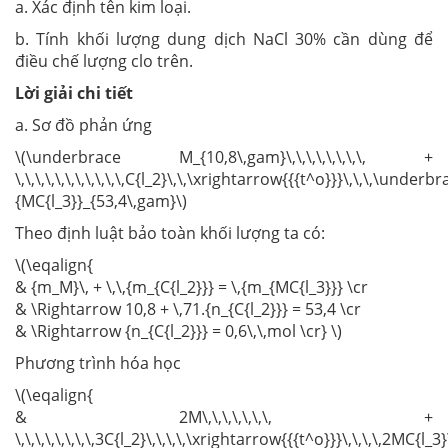
a. Xác định tên kim loại.
b. Tính khối lượng dung dịch NaCl 30% cần dùng để
điều chế lượng clo trên.
Lời giải chi tiết
a. Sơ đồ phản ứng
\(\underbrace M_{10,8\,gam}\,\,\,\,\,\,\,\, +
\,\,\,\,\,\,\,\,\,\,\,C{l_2}\,\,\xrightarrow{{{t^o}}}\,\,\,\underb
{MC{l_3}}_{53,4\,gam}\)
Theo định luật bảo toàn khối lượng ta có:
\(\eqalign{
& {m_M}\, + \,\,{m_{C{l_2}}} = \,{m_{MC{l_3}}} \cr
& \Rightarrow 10,8 + \,71.{n_{C{l_2}}} = 53,4 \cr
& \Rightarrow {n_{C{l_2}}} = 0,6\,\,mol \cr} \)
Phương trình hóa học
\(\eqalign{
& 2M\,\,\,\,\,\,\, +
\,\,\,\,\,\,\,\,3C{l_2}\,\,\,\,\xrightarrow{{{t^o}}}\,\,\,\,2MC{l_3}\,