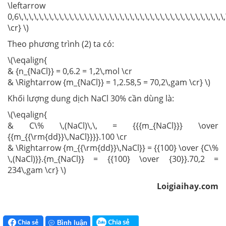
\leftarrow
0,6\,\,\,\,\,\,\,\,\,\,\,\,\,\,\,\,\,\,\,\,\,\,\,\,\,\,\,\,\,\,\,\,\,\,\,\,\,\,\,\
\cr} \)
Theo phương trình (2) ta có:
\(\eqalign{
& {n_{NaCl}} = 0,6.2 = 1,2\,mol \cr
& \Rightarrow {m_{NaCl}} = 1,2.58,5 = 70,2\,gam \cr} \)
Khối lượng dung dịch NaCl 30% cần dùng là:
\(\eqalign{
& C\% \,(NaCl)\,\, = {{{m_{NaCl}}} \over
{{m_{{\rm{dd}}\,NaCl}}}}.100 \cr
& \Rightarrow {m_{{\rm{dd}}\,NaCl}} = {{100} \over {C\%
\,(NaCl)}}.{m_{NaCl}} = {{100} \over {30}}.70,2 =
234\,gam \cr} \)
Loigiaihay.com
Chia sẻ
Chia sẻ
Bình luận