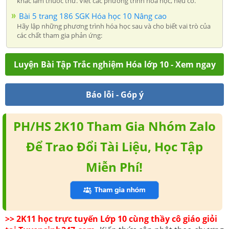
khác làm thuốc thử. Viết các phương trình hóa học, nếu có.
Bài 5 trang 186 SGK Hóa học 10 Nâng cao
Hãy lập những phương trình hóa học sau và cho biết vai trò của
các chất tham gia phản ứng:
Luyện Bài Tập Trắc nghiệm Hóa lớp 10 - Xem ngay
Báo lỗi - Góp ý
PH/HS 2K10 Tham Gia Nhóm Zalo
Để Trao Đổi Tài Liệu, Học Tập
Miễn Phí!
>> 2K11 học trực tuyến Lớp 10 cùng thầy cô giáo giỏi