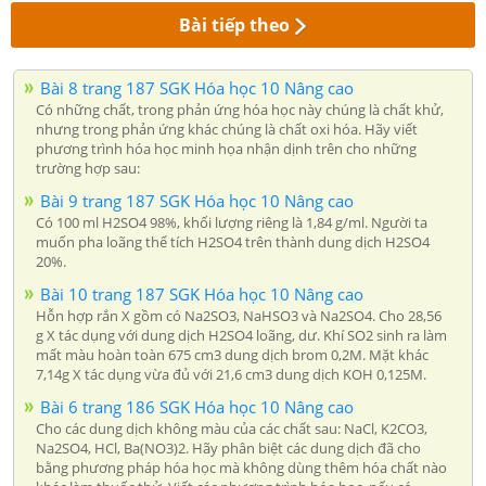
Bài tiếp theo
Bài 8 trang 187 SGK Hóa học 10 Nâng cao
Có những chất, trong phản ứng hóa học này chúng là chất khử,
nhưng trong phản ứng khác chúng là chất oxi hóa. Hãy viết
phương trình hóa học minh họa nhận dịnh trên cho những
trường hợp sau:
Bài 9 trang 187 SGK Hóa học 10 Nâng cao
Có 100 ml H2SO4 98%, khối lượng riêng là 1,84 g/ml. Người ta
muốn pha loãng thể tích H2SO4 trên thành dung dịch H2SO4
20%.
Bài 10 trang 187 SGK Hóa học 10 Nâng cao
Hỗn hợp rắn X gồm có Na2SO3, NaHSO3 và Na2SO4. Cho 28,56
g X tác dụng với dung dịch H2SO4 loãng, dư. Khí SO2 sinh ra làm
mất màu hoàn toàn 675 cm3 dung dịch brom 0,2M. Mặt khác
7,14g X tác dụng vừa đủ với 21,6 cm3 dung dịch KOH 0,125M.
Bài 6 trang 186 SGK Hóa học 10 Nâng cao
Cho các dung dịch không màu của các chất sau: NaCl, K2CO3,
Na2SO4, HCl, Ba(NO3)2. Hãy phân biệt các dung dịch đã cho
bằng phương pháp hóa học mà không dùng thêm hóa chất nào