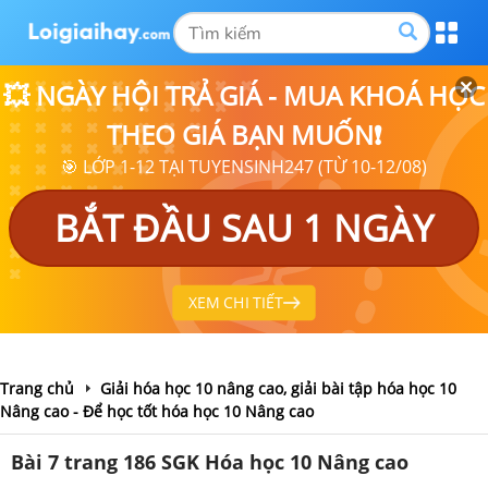
💥 NGÀY HỘI TRẢ GIÁ - MUA KHOÁ HỌC
THEO GIÁ BẠN MUỐN❗
🎯 LỚP 1-12 TẠI TUYENSINH247 (TỪ 10-12/08)
BẮT ĐẦU SAU 1 NGÀY
XEM CHI TIẾT
Trang chủ
Giải hóa học 10 nâng cao, giải bài tập hóa học 10
Nâng cao - Để học tốt hóa học 10 Nâng cao
Bài 7 trang 186 SGK Hóa học 10 Nâng cao