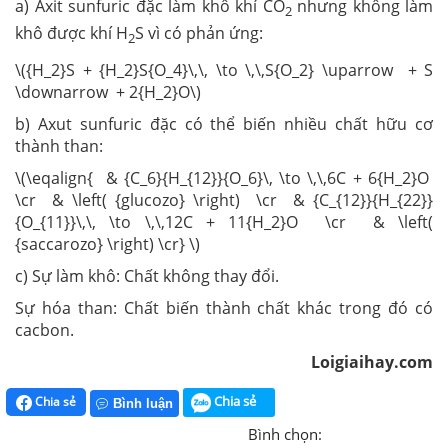
a) Axit sunfuric đặc làm khô khí CO
nhưng không làm
2
khô được khí H
S vì có phản ứng:
2
\({H_2}S + {H_2}S{O_4}\,\, \to \,\,S{O_2} \uparrow + S
\downarrow + 2{H_2}O\)
b) Axut sunfuric đặc có thể biến nhiều chất hữu cơ
thành than:
\(\eqalign{ & {C_6}{H_{12}}{O_6}\, \to \,\,6C + 6{H_2}O
\cr & \left( {glucozo} \right) \cr & {C_{12}}{H_{22}}
{O_{11}}\,\, \to \,\,12C + 11{H_2}O \cr & \left(
{saccarozo} \right) \cr} \)
c) Sự làm khô: Chất không thay đổi.
Sự hóa than: Chất biến thành chất khác trong đó có
cacbon.
Loigiaihay.com
Chia sẻ
Chia sẻ
Bình luận
Bình chọn: