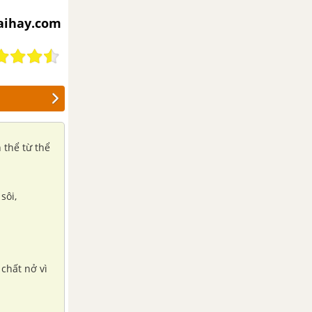
iaihay.com
 thể từ thể
sôi,