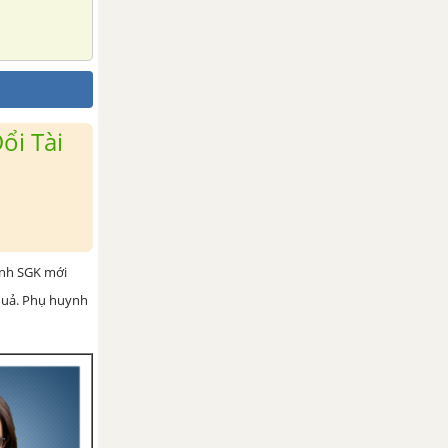
ổi Tài
ình SGK mới
 quả. Phụ huynh