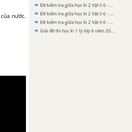
Đề kiểm tra giữa học kì 2 Vật lí 6 - Đề số 03 có lời giải chi tiết
Đề kiểm tra giữa học kì 2 Vật lí 6 - Đề số 02 có lời giải chi tiết
 của nước.
Đề kiểm tra giữa học kì 2 Vật lí 6 - Đề số 01 có lời giải chi tiết
Giải đề thi học kì 1 lý lớp 6 năm 2020 - 2021 Phòng GDĐT huyện Chi Lăng