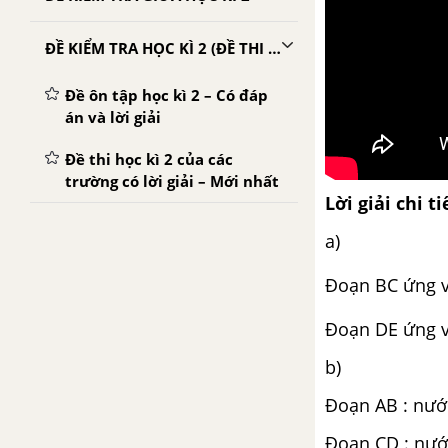
ĐỀ KIỂM TRA HỌC KÌ 2 (ĐỀ THI HỌC KÌ 2) - VẬT LÍ 6
Đề ôn tập học kì 2 – Có đáp
án và lời giải
Đề thi học kì 2 của các
trường có lời giải – Mới nhất
Lời giải chi ti
a)
Đoạn BC ứng v
Đoạn DE ứng v
b)
Đoạn AB : nước
Đoạn CD : nước