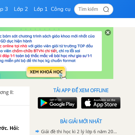
p 3
Lớp 2
Lớp 1
Công cụ
TẢI APP ĐỂ XEM OFFLINE
ơng II:
BÀI GIẢI MỚI NHẤT
ớc. Hỏi:
Giải đề thi học kì 2 lý lớp 6 năm 2020 - 2021 trường PTDTNT THCS Ninh Sơn