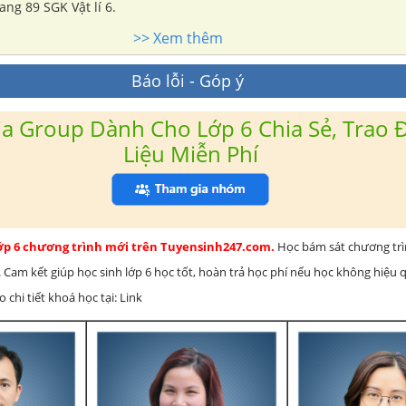
rang 89 SGK Vật lí 6.
>> Xem thêm
Báo lỗi - Góp ý
a Group Dành Cho Lớp 6 Chia Sẻ, Trao Đ
Liệu Miễn Phí
lớp 6 chương trình mới trên Tuyensinh247.com.
Học bám sát chương tr
 Cam kết giúp học sinh lớp 6 học tốt, hoàn trả học phí nếu học không hiệu
chi tiết khoá học tại: Link