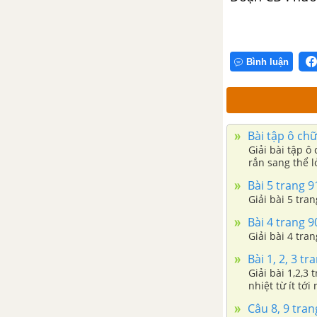
Bình luận
Bài tập ô chữ
Giải bài tập ô
rắn sang thể l
Bài 5 trang 91
Giải bài 5 tran
Bài 4 trang 90
Giải bài 4 tran
Bài 1, 2, 3 tr
Giải bài 1,2,3 trang 89 SGK Vật lí 6 Bài 1: Trong các cách sắp xếp dưới đây cho các chất nở vì
nhiệt từ ít tớ
Câu 8, 9 tran