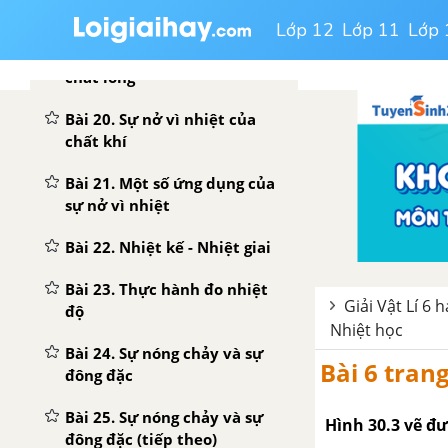
chất rắn
Lớp 12
Lớp 11
Lớp 
Bài 19. Sự nở vì nhiệt của
chất lỏng
Bài 20. Sự nở vì nhiệt của
chất khí
Bài 21. Một số ứng dụng của
sự nở vì nhiệt
Bài 22. Nhiệt kế - Nhiệt giai
Bài 23. Thực hành đo nhiệt
Giải Vật Lí 6 
độ
Nhiệt học
Bài 24. Sự nóng chảy và sự
Bài 6 trang
đông đặc
Bài 25. Sự nóng chảy và sự
Hình 30.3 vẽ đư
đông đặc (tiếp theo)