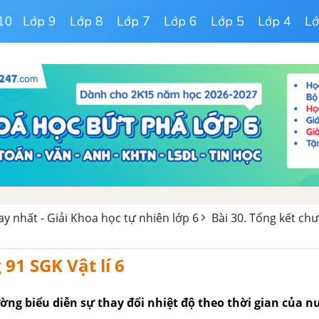
10
Lớp 9
Lớp 8
Lớp 7
Lớp 6
Lớp 5
Lớp 4
Lớ
hay nhất - Giải Khoa học tự nhiên lớp 6
Bài 30. Tổng kết chư
 91 SGK Vật lí 6
ờng biểu diễn sự thay đổi nhiệt độ theo thời gian của nư