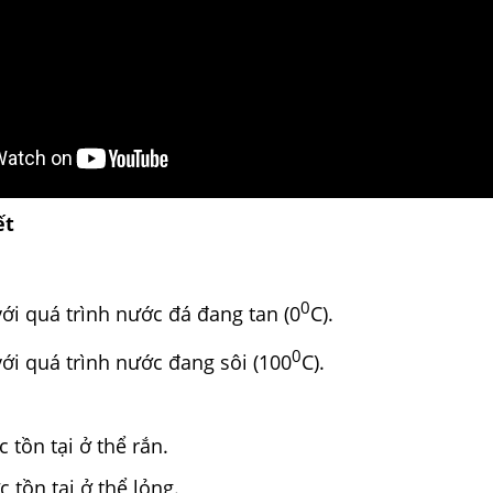
ết
0
ới quá trình nước đá đang tan (0
C).
0
ới quá trình nước đang sôi (100
C).
 tồn tại ở thể rắn.
 tồn tại ở thể lỏng.