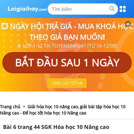
💥 NGÀY HỘI TRẢ GIÁ - MUA KHOÁ HỌC
THEO GIÁ BẠN MUỐN❗
🎯 LỚP 1-12 TẠI TUYENSINH247 (TỪ 10-12/08)
BẮT ĐẦU SAU 1 NGÀY
XEM CHI TIẾT
Trang chủ
Giải hóa học 10 nâng cao, giải bài tập hóa học 10
Nâng cao - Để học tốt hóa học 10 Nâng cao
Bài 6 trang 44 SGK Hóa học 10 Nâng cao