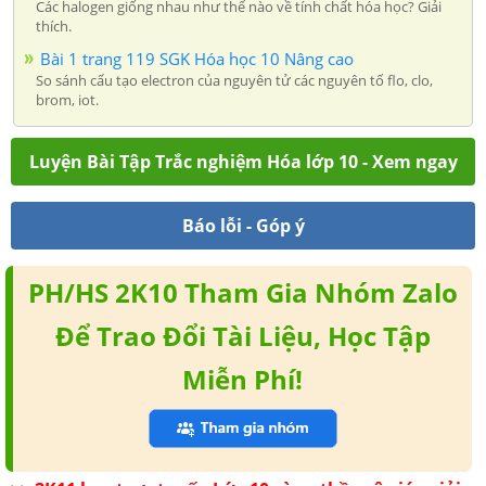
Các halogen giống nhau như thế nào về tính chất hóa học? Giải
thích.
Bài 1 trang 119 SGK Hóa học 10 Nâng cao
So sánh cấu tạo electron của nguyên tử các nguyên tố flo, clo,
brom, iot.
Luyện Bài Tập Trắc nghiệm Hóa lớp 10 - Xem ngay
Báo lỗi - Góp ý
PH/HS 2K10 Tham Gia Nhóm Zalo
Để Trao Đổi Tài Liệu, Học Tập
Miễn Phí!