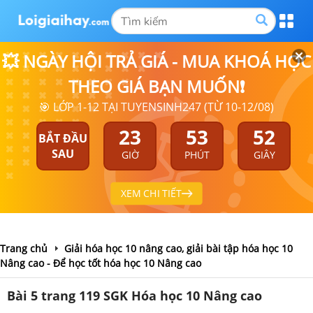
💥 NGÀY HỘI TRẢ GIÁ - MUA KHOÁ HỌC
THEO GIÁ BẠN MUỐN❗
🎯 LỚP 1-12 TẠI TUYENSINH247 (TỪ 10-12/08)
23
53
51
BẮT ĐẦU
SAU
GIỜ
PHÚT
GIÂY
XEM CHI TIẾT
Trang chủ
Giải hóa học 10 nâng cao, giải bài tập hóa học 10
Nâng cao - Để học tốt hóa học 10 Nâng cao
Bài 5 trang 119 SGK Hóa học 10 Nâng cao