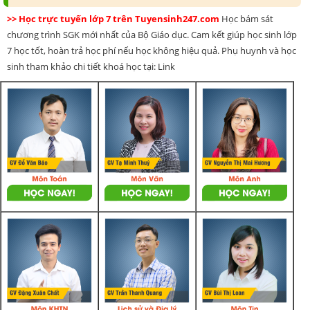
>> Học trực tuyến lớp 7 trên Tuyensinh247.com
Học bám sát
chương trình SGK mới nhất của Bộ Giáo dục. Cam kết giúp học sinh lớp
7 học tốt, hoàn trả học phí nếu học không hiệu quả. Phụ huynh và học
sinh tham khảo chi tiết khoá học tại: Link