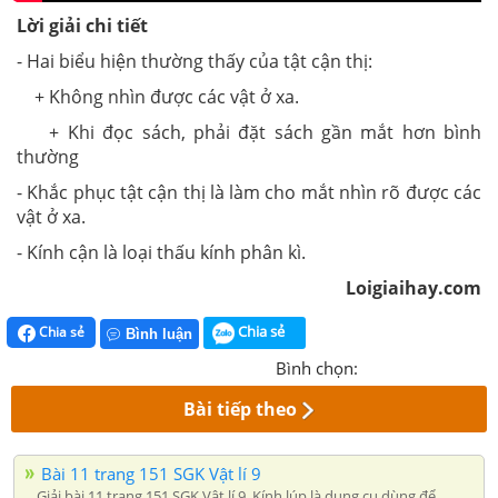
Lời giải chi tiết
- Hai biểu hiện thường thấy của tật cận thị:
+ Không nhìn được các vật ở xa.
+ Khi đọc sách, phải đặt sách gần mắt hơn bình
thường
- Khắc phục tật cận thị là làm cho mắt nhìn rõ được các
vật ở xa.
- Kính cận là loại thấu kính phân kì.
Loigiaihay.com
Chia sẻ
Chia sẻ
Bình luận
Bình chọn:
Bài tiếp theo
Bài 11 trang 151 SGK Vật lí 9
Giải bài 11 trang 151 SGK Vật lí 9. Kính lúp là dụng cụ dùng để