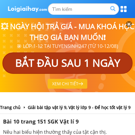
💥 NGÀY HỘI TRẢ GIÁ - MUA KHOÁ HỌC
THEO GIÁ BẠN MUỐN❗
🎯 LỚP 1-12 TẠI TUYENSINH247 (TỪ 10-12/08)
BẮT ĐẦU SAU 1 NGÀY
XEM CHI TIẾT
Trang chủ
Giải bài tập vật lý 9, Vật lý lớp 9 - Để học tốt vật lý 9
Bài 10 trang 151 SGK Vật lí 9
Nêu hai biểu hiện thường thấy của tật cận thị.