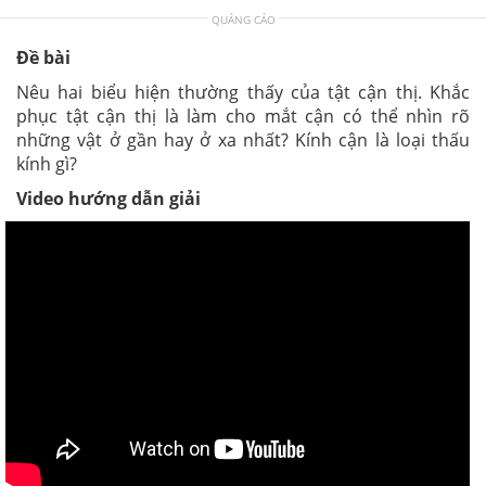
QUẢNG CÁO
Đề bài
Nêu hai biểu hiện thường thấy của tật cận thị. Khắc
phục tật cận thị là làm cho mắt cận có thể nhìn rõ
những vật ở gần hay ở xa nhất? Kính cận là loại thấu
kính gì?
Video hướng dẫn giải