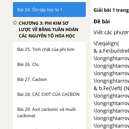
Bài 24. Ôn tập học kì 1
Giải bài 1 trang 1
Đề bài
CHƯƠNG 3: PHI KIM SƠ
LƯỢC VỀ BẲNG TUẦN HOÀN
Viết các phươn
CÁC NGUYÊN TỐ HÓA HỌC
\(\eqalign{
Bài 25. Tính chất của phi kim
& a.Fe\buildrel 
\longrightarrow
Bài 26. Clo
\longrightarrow
\longrightarrow
Bài 27. Cacbon
\longrightarro
& b.Fe{\left( {N
Bài 28. CÁC OXIT CỦA CACBON
\longrightarrow
\longrightarrow
Bài 29. Axit cacbonic và muối
\longrightarrow
cacbonat
\longrightarrow
\longrightarrow