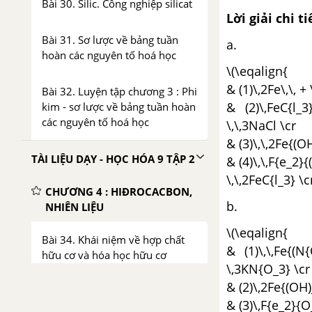
Bài 30. Silic. Công nghiệp silicat
Lời giải chi ti
Bài 31. Sơ lược về bảng tuần
a.
hoàn các nguyên tố hoá học
\(\eqalign{
& (1)\,2Fe\,\, +
Bài 32. Luyện tập chương 3 : Phi
& (2)\,FeC{l_3
kim - sơ lược về bảng tuần hoàn
các nguyên tố hoá học
\,\,3NaCl \cr
& (3)\,\,2Fe{(O
TÀI LIỆU DẠY - HỌC HÓA 9 TẬP 2
& (4)\,\,F{e_2}
\,\,2FeC{l_3} \cr
CHƯƠNG 4 : HIĐROCACBON,
b.
NHIÊN LIỆU
\(\eqalign{
Bài 34. Khái niệm về hợp chất
& (1)\,\,Fe{(N
hữu cơ và hóa học hữu cơ
\,3KN{O_3} \cr
& (2)\,2Fe{(OH)
Bài 35. Cấu tạo phân tử hợp
& (3)\,F{e_2}{O_
chất hữu cơ