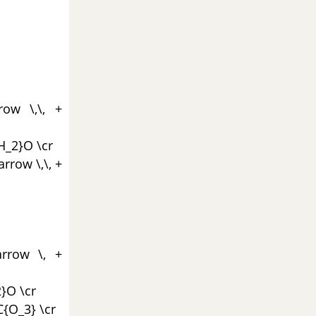
rrow \,\, +
{H_2}O \cr
arrow \,\, +
narrow \, +
2}O \cr
3C{O_3} \cr