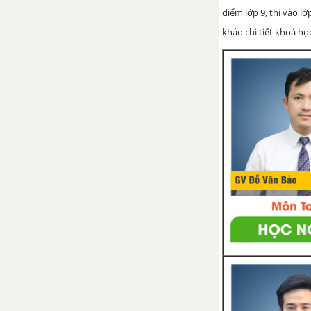
Bài 53. Protein
điểm lớp 9, thi vào l
khảo chi tiết khoá học
Bài 54. Polime
Bài 56. Ôn tập cuối năm - Tài
liệu Dạy-học Hóa học 9