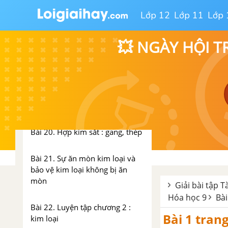
Bài 16. Tính chất hoá học của
Lớp 12
Lớp 11
Lớp 
kim loại
Bài 17. Dãy hoạt động hoá học
💥 NGÀY HỘI T
của kim loại
Bài 18: Nhôm
Bài 19: Sắt
Bài 20. Hợp kim sắt : gang, thép
Bài 21. Sự ăn mòn kim loại và
bảo vệ kim loại không bị ăn
mòn
Giải bài tập T
Hóa học 9
Bà
Bài 22. Luyện tập chương 2 :
Bài 1 trang
kim loại