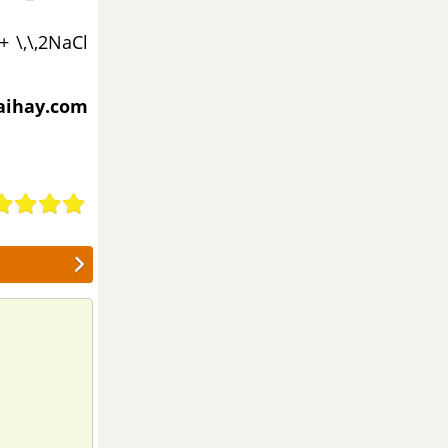
 + \,\,2NaCl
iaihay.com