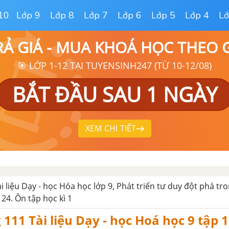
10
Lớp 9
Lớp 8
Lớp 7
Lớp 6
Lớp 5
Lớp 4
Lớ
RẢ GIÁ - MUA KHOÁ HỌC THEO
🎯 LỚP 1-12 TẠI TUYENSINH247 (TỪ 10-12/08)
BẮT ĐẦU SAU 1 NGÀY
XEM CHI TIẾT
ài liệu Dạy - học Hóa học lớp 9, Phát triển tư duy đột phá tr
i 24. Ôn tập học kì 1
 111 Tài liệu Dạy - học Hoá học 9 tập 1