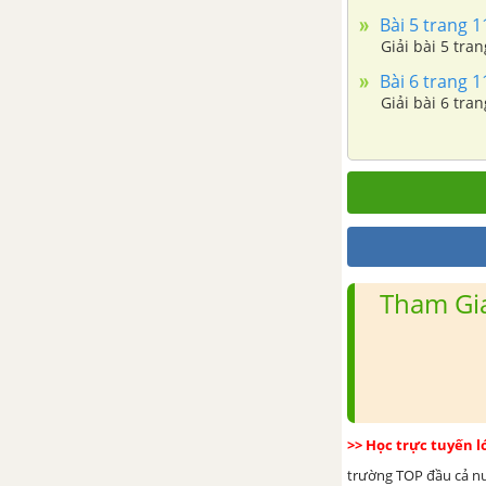
Bài 5 trang 112
Giải bài 5 trang
Bài 45. Axit Axetic
Bài 6 trang 112
Giải bài 6 trang
Bài 46. Mối liên hệ giữa etilen,
rượu etylic và axit axetic
Bài 47. Chất béo
Bài 48. Luyện tập : Rượu etylic,
axit axetic và chất béo
Tham Gia
Bài 50. Glucozơ
Bài 51. Saccarozơ
Bài 52. Tinh bột và xenlulozơ
>> Học trực tuyến 
trường TOP đầu cả nướ