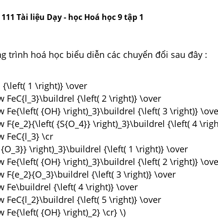
11 Tài liệu Dạy - học Hoá học 9 tập 1
g trình hoá học biểu diễn các chuyển đổi sau đây :
{\left( 1 \right)} \over
 FeC{l_3}\buildrel {\left( 2 \right)} \over
 Fe{\left( {OH} \right)_3}\buildrel {\left( 3 \right)} \ov
 F{e_2}{\left( {S{O_4}} \right)_3}\buildrel {\left( 4 \righ
w FeC{l_3} \cr
{O_3}} \right)_3}\buildrel {\left( 1 \right)} \over
 Fe{\left( {OH} \right)_3}\buildrel {\left( 2 \right)} \ov
 F{e_2}{O_3}\buildrel {\left( 3 \right)} \over
 Fe\buildrel {\left( 4 \right)} \over
 FeC{l_2}\buildrel {\left( 5 \right)} \over
 Fe{\left( {OH} \right)_2} \cr} \)