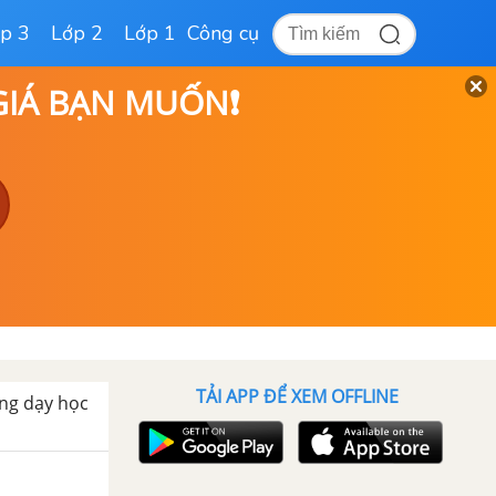
p 3
Lớp 2
Lớp 1
Công cụ
 GIÁ BẠN MUỐN❗
TẢI APP ĐỂ XEM OFFLINE
ong dạy học