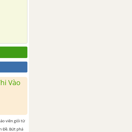
hi Vào
iáo viên giỏi từ
ện Đề. Bứt phá