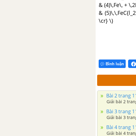
& (4)\,Fe\, + \,
& (5)\,\,FeC{l_2
Bài 36. Metan
\cr} \)
Bài 37. Etilen
Bài 38. Axetilen
Bài 39. Benzen
Bình luận
Bài 40. Dầu mỏ và khí tự nhiên
Bài 42. Luyện tập chương 4:
Bài 2 trang 111
Hiđrocacbon – Nhiên liệu
Giải bài 2 trang
Bài 3 trang 111
CHƯƠNG 5 : DẪN XUẤT CỦA
Giải bài 3 trang
HIĐROCACBON POLIME
Bài 4 trang 111
Giải bài 4 trang
Bài 44. Rượu Etylic