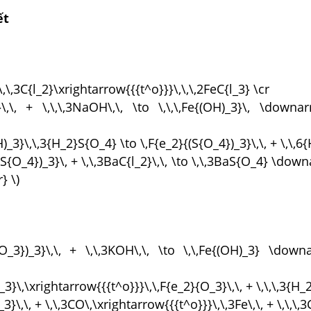
ết
 \,\,3C{l_2}\xrightarrow{{{t^o}}}\,\,\,2FeC{l_3} \cr
}\,\, + \,\,\,3NaOH\,\, \to \,\,\,Fe{(OH)_3}\, \downa
H)_3}\,\,3{H_2}S{O_4} \to \,F{e_2}{(S{O_4})_3}\,\, + \,\,6
{(S{O_4})_3}\, + \,\,3BaC{l_2}\,\, \to \,\,3BaS{O_4} \down
} \)
{O_3})_3}\,\, + \,\,3KOH\,\, \to \,\,Fe{(OH)_3} \dow
_3}\,\xrightarrow{{{t^o}}}\,\,F{e_2}{O_3}\,\, + \,\,\,3{H_
3}\,\, + \,\,3CO\,\xrightarrow{{{t^o}}}\,\,3Fe\,\, + \,\,\,