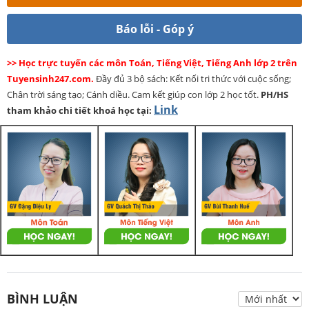
Báo lỗi - Góp ý
>> Học trực tuyến các môn Toán, Tiếng Việt, Tiếng Anh lớp 2 trên
Tuyensinh247.com.
Đầy đủ 3 bộ sách: Kết nối tri thức với cuộc sống;
Chân trời sáng tạo; Cánh diều. Cam kết giúp con lớp 2 học tốt.
PH/HS
Link
tham khảo chi tiết khoá học tại:
BÌNH LUẬN