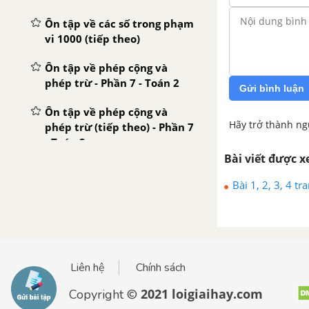
Ôn tập về các số trong phạm
vi 1000 (tiếp theo)
Ôn tập về phép cộng và
phép trừ - Phần 7 - Toán 2
Gửi bình luận
Ôn tập về phép cộng và
Hãy trở thành ng
phép trừ (tiếp theo) - Phần 7
- Toán 2
Bài viết được 
Ôn tập về phép nhân và
Bài 1, 2, 3, 4 t
phép chia
Ôn tập về phép nhân và
phép chia (tiếp theo)
Ôn tập về đại lượng - Toán 2
Liên hệ
Chính sách
Ôn tập về đại lượng (tiếp
2021 loigiaihay.com
Copyright ©
theo) - Toán 2