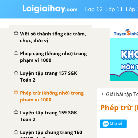
Mi-li-mét
Lớp 12
Lớp 11
Lớp 
Luyện tập trang 154 SGK
Toán 2
Viết số thành tổng các trăm,
chục, đơn vị
Phép cộng (không nhớ) trong
phạm vi 1000
Luyện tập trang 157 SGK
Toán 2
Phép trừ (không nhớ) trong
Giải bài tập 
phạm vi 1000
Phép trừ 
Luyện tập trang 159 SGK
Toán 2
Chia sẻ
Luyện tập chung trang 160