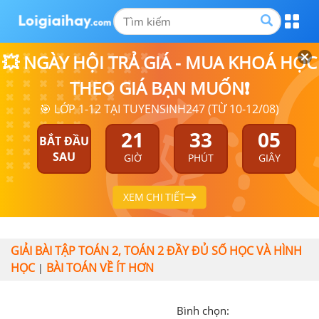
💥 NGÀY HỘI TRẢ GIÁ - MUA KHOÁ HỌC
THEO GIÁ BẠN MUỐN❗
🎯 LỚP 1-12 TẠI TUYENSINH247 (TỪ 10-12/08)
21
33
05
BẮT ĐẦU
SAU
GIỜ
PHÚT
GIÂY
XEM CHI TIẾT
GIẢI BÀI TẬP TOÁN 2, TOÁN 2 ĐẦY ĐỦ SỐ HỌC VÀ HÌNH
HỌC
BÀI TOÁN VỀ ÍT HƠN
|
Bình chọn: