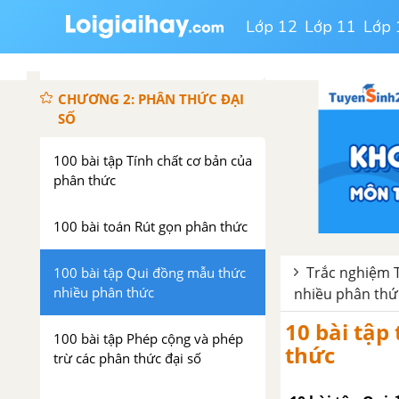
100 bài tập Ôn tập chương 1:
Lớp 12
Lớp 11
Lớp 
Phép nhân và phép chia các đa
thức
CHƯƠNG 2: PHÂN THỨC ĐẠI
SỐ
100 bài tập Tính chất cơ bản của
phân thức
100 bài toán Rút gọn phân thức
Trắc nghiệm To
100 bài tập Qui đồng mẫu thức
nhiều phân thức
nhiều phân thứ
10 bài tập
100 bài tập Phép cộng và phép
thức
trừ các phân thức đại số