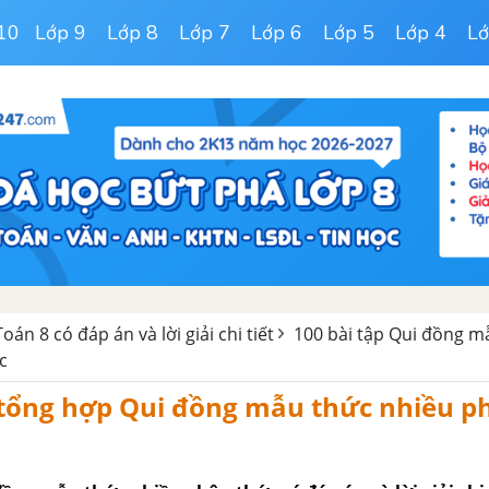
10
Lớp 9
Lớp 8
Lớp 7
Lớp 6
Lớp 5
Lớp 4
Lớ
án 8 có đáp án và lời giải chi tiết
100 bài tập Qui đồng m
c
 tổng hợp Qui đồng mẫu thức nhiều p