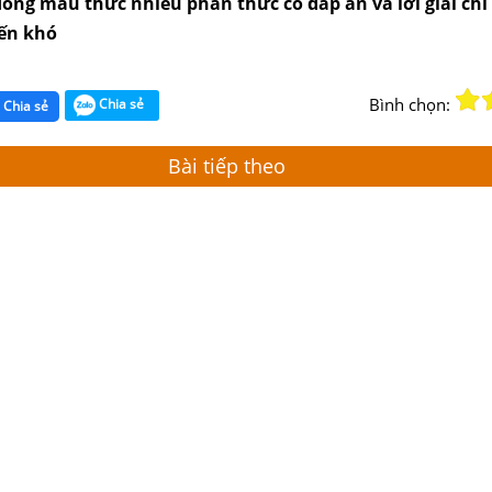
đồng mẫu thức nhiều phân thức có đáp án và lời giải chi 
ến khó
Bình chọn:
Chia sẻ
Chia sẻ
Bài tiếp theo