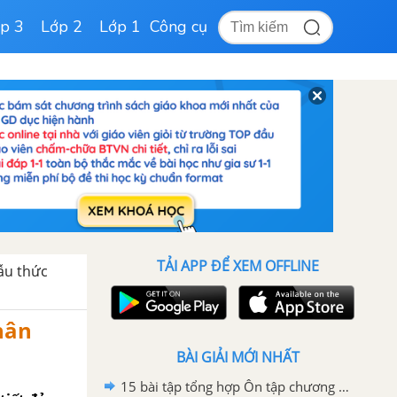
p 3
Lớp 2
Lớp 1
Công cụ
TẢI APP ĐỂ XEM OFFLINE
ẫu thức
hân
BÀI GIẢI MỚI NHẤT
15 bài tập tổng hợp Ôn tập chương 2: Phân thức đại số