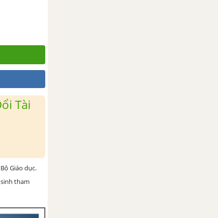
ổi Tài
Bộ Giáo dục.
 sinh tham