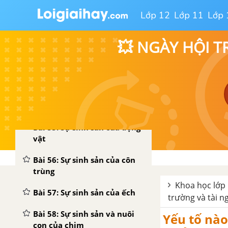
Lớp 12
Lớp 11
Lớp 
Bài 52: Sự sinh sản của thực
vật có hoa
💥 NGÀY HỘI T
Bài 53: Cây con mọc lên từ
hạt
Bài 54: Cây con có thể mọc
lên từ một số bộ phận của
cây mẹ
Bài 55: Sự sinh sản của động
vật
Bài 56: Sự sinh sản của côn
trùng
Khoa học lớp 
Bài 57: Sự sinh sản của ếch
trường và tài n
Bài 58: Sự sinh sản và nuôi
Yếu tố nào
con của chim