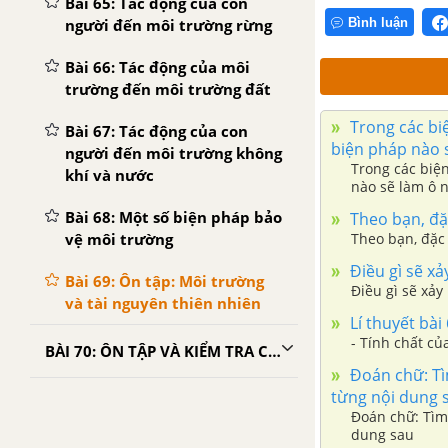
Bài 65: Tác động của con
người đến môi trường rừng
Bình luận
Bài 66: Tác động của môi
trường đến môi trường đất
Trong các biệ
Bài 67: Tác động của con
biện pháp nào 
người đến môi trường không
Trong các biện
khí và nước
nào sẽ làm ô 
Bài 68: Một số biện pháp bảo
Theo bạn, đặ
vệ môi trường
Theo bạn, đặc
Điều gì sẽ xả
Bài 69: Ôn tập: Môi trường
Điều gì sẽ xảy
và tài nguyên thiên nhiên
Lí thuyết bài
- Tính chất củ
BÀI 70: ÔN TẬP VÀ KIỂM TRA CUỐI NĂM
Đoán chữ: Tìm
từng nội dung 
Đoán chữ: Tìm 
dung sau