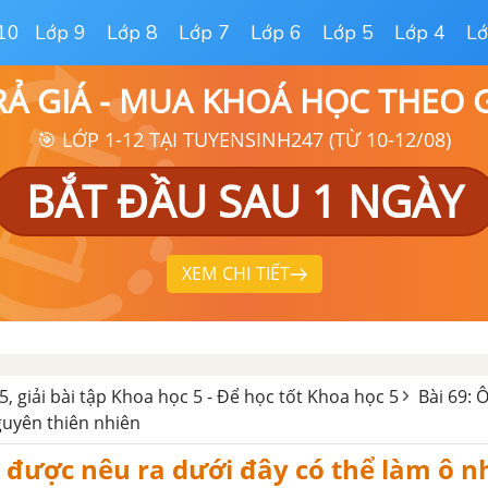
10
Lớp 9
Lớp 8
Lớp 7
Lớp 6
Lớp 5
Lớp 4
Lớ
RẢ GIÁ - MUA KHOÁ HỌC THEO
🎯 LỚP 1-12 TẠI TUYENSINH247 (TỪ 10-12/08)
BẮT ĐẦU SAU 1 NGÀY
XEM CHI TIẾT
5, giải bài tập Khoa học 5 - Để học tốt Khoa học 5
Bài 69: 
guyên thiên nhiên
 được nêu ra dưới đây có thể làm ô 