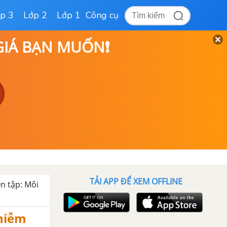
p 3
Lớp 2
Lớp 1
Công cụ
 GIÁ BẠN MUỐN❗
TẢI APP ĐỂ XEM OFFLINE
Ôn tập: Môi
nhiễm