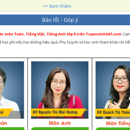
>> Xem thêm
Báo lỗi - Góp ý
các môn Toán, Tiếng Việt, Tiếng Anh lớp 5 trên Tuyensinh247.com
. Ca
rả học phí nếu học không hiệu quả. Phụ huynh và học sinh tham khảo chi tiết