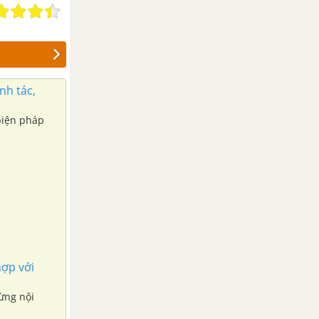
nh tác,
biện pháp
hợp với
từng nội