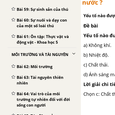
nước ?
Bài 59: Sự sinh sản của thú
Yếu tố nào đượ
Bài 60: Sự nuôi và dạy con
Đề bài
của một số loài thú
Yếu tố nào đ
Bài 61: Ôn tập: Thực vật và
động vật - Khoa học 5
a) Không khí.
MÔI TRƯỜNG VÀ TÀI NGUYÊN
b) Nhiệt độ.
c) Chất thải.
Bài 62: Môi trường
d) Ánh sáng mặ
Bài 63: Tài nguyên thiên
nhiên
Lời giải chi ti
Chọn c: Chất t
Bài 64: Vai trò của môi
trường tự nhiên đối với đời
sống con người