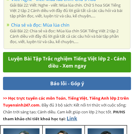
Giải Bài 22: Viết: Nghe - viết: Mùa lúa chín. Chữ S hoa SGK Tiếng
Việt 2 tập 2 Cánh diều với đầy đủ lời giải tất cả các câu hỏi và bài
tập phần đọc, viết, luyện từ và câu, kể chuyện,....
Chia sẻ và đọc: Mùa lúa chín
Giải Bài 22: Chia sẻ và đọc: Mùa lúa chín SGK Tiếng Việt 2 tập 2
Cánh diều với đầy đủ lời giải tất cả các câu hỏi và bài tập phần
đọc, viết, luyện từ và câu, kể chuyện,....
Luyện Bài Tập Trắc nghiệm Tiếng Việt lớp 2 - Cánh
diều - Xem ngay
Báo lỗi - Góp ý
>> Học trực tuyến các môn Toán, Tiếng Việt, Tiếng Anh lớp 2 trên
Tuyensinh247.com.
Đầy đủ 3 bộ sách: Kết nối tri thức với cuộc sống;
Chân trời sáng tạo; Cánh diều. Cam kết giúp con lớp 2 học tốt.
PH/HS
Link
tham khảo chi tiết khoá học tại: