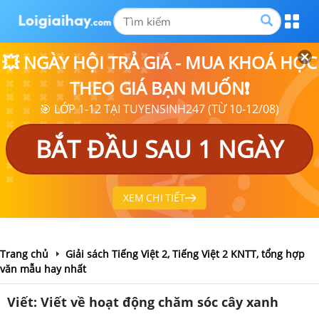
💥 NGÀY HỘI TRẢ GIÁ - MUA KHOÁ HỌC
THEO GIÁ BẠN MUỐN❗
🎯 LỚP 1-12 TẠI TUYENSINH247 (TỪ 10-12/08)
BẮT ĐẦU SAU 1 NGÀY
XEM CHI TIẾT
Trang chủ
Giải sách Tiếng Việt 2, Tiếng Việt 2 KNTT, tổng hợp
văn mẫu hay nhất
Viết: Viết về hoạt động chăm sóc cây xanh