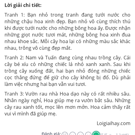
Lời giải chi tiết:
Tranh 1: Bạn nhỏ trong tranh đang tưới nước cho
những chậu hoa xinh đẹp. Bạn nhỏ vô cùng thích thú
khi được tưới nước cho những bông hoa ấy. Được nhận
những giọt nước tươi mát, những bông hoa xinh đua
nhau khoe sắc. Mỗi cây hoa lại có những màu sắc khác
nhau, trông vô cùng đẹp mắt.
Tranh 2: Nam và Tuấn đang cùng nhau trồng cây. Cái
cây bé xíu có những chiếc lá nhỏ xanh xanh. Sau khi
trồng cây xuống đất, hai bạn nhỏ đóng những chiếc
cọc thẳng đứng để giữ cho cây không bị đổ. Dù phải
làm việc nhưng hai bạn vẫn vui tươi.
Tranh 3: Vườn rau nhà Hoa dạo này có rất nhiều sâu.
Nhân ngày nghỉ, Hoa giúp mẹ ra vườn bắt sâu. Những
cây rau xanh tốt, mọc lên mơn mởn. Hoa cảm thấy rất
vui vì mình đã giúp mẹ.
Loigiaihay.com
Đánh giá:
(5/5 ⭐ - 1 lượt)