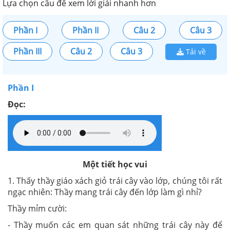
Lựa chọn câu để xem lời giải nhanh hơn
Phần I
Phần II
Câu 2
Câu 3
Phần III
Câu 2
Câu 3
Tải về
Phần I
Đọc:
Một tiết học vui
1. Thấy thầy giáo xách giỏ trái cây vào lớp, chúng tôi rất
ngạc nhiên: Thầy mang trái cây đến lớp làm gì nhỉ?
Thầy mỉm cười:
- Thầy muốn các em quan sát những trái cây này để