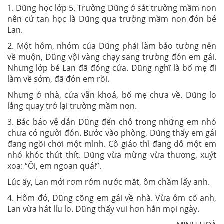
1. Dũng học lớp 5. Trường Dũng ở sát trường mầm non
nên cứ tan học là Dũng qua trường mầm non đón bé
Lan.
2. Một hôm, nhóm của Dũng phải làm báo tường nên
về muộn, Dũng vội vàng chạy sang trường đón em gái.
Nhưng lớp bé Lan đã đóng cửa. Dũng nghĩ là bố mẹ đi
làm về sớm, đã đón em rồi.
Nhưng ở nhà, cửa vẫn khoá, bố mẹ chưa về. Dũng lo
lắng quay trở lại trường mầm non.
3. Bác bảo vệ dẫn Dũng đến chỗ trong những em nhỏ
chưa có người đón. Bước vào phòng, Dũng thấy em gái
đang ngồi chơi một mình. Cô giáo thì đang dỗ một em
nhỏ khóc thút thít. Dũng vừa mừng vừa thương, xuýt
xoa: “Ôi, em ngoan quá!”.
Lúc ấy, Lan mới rơm rớm nước mắt, ôm chầm lấy anh.
4. Hôm đó, Dũng cõng em gái về nhà. Vừa ôm cổ anh,
Lan vừa hát líu lo. Dũng thấy vui hơn hẳn mọi ngày.