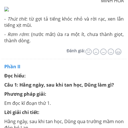
MINH HOÀ
-
Thút thít
: từ gợi tả tiếng khóc nhỏ và rời rạc, xen lẫn
tiếng xịt mũi.
-
Rơm rớm
: (nước mắt) ứa ra một ít, chưa thành giọt,
thành dòng.
Đánh giá:
Phần II
Đọc hiểu:
Câu 1: Hằng ngày, sau khi tan học, Dũng làm gì?
Phương pháp giải:
Em đọc kĩ đoạn thứ 1.
Lời giải chi tiết:
Hằng ngày, sau khi tan học, Dũng qua trường mầm non
đón bé Lan.