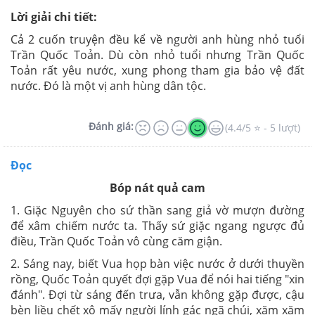
Lời giải chi tiết:
Cả 2 cuốn truyện đều kể về người anh hùng nhỏ tuổi
Trần Quốc Toản. Dù còn nhỏ tuổi nhưng Trần Quốc
Toản rất yêu nước, xung phong tham gia bảo vệ đất
nước. Đó là một vị anh hùng dân tộc.
Đánh giá:
(4.4/5 ⭐ - 5 lượt)
Đọc
Bóp nát quả cam
1. Giặc Nguyên cho sứ thần sang giả vờ mượn đường
để xâm chiếm nước ta. Thấy sứ giặc ngang ngược đủ
điều, Trần Quốc Toản vô cùng căm giận.
2. Sáng nay, biết Vua họp bàn việc nước ở dưới thuyền
rồng, Quốc Toản quyết đợi gặp Vua để nói hai tiếng "xin
đánh". Đợi từ sáng đến trưa, vẫn không gặp được, cậu
bèn liều chết xô mấy người lính gác ngã chúi, xăm xăm