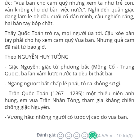
ức: "Vua ban cho cam quý nhưng xem ta như trẻ con,
vẫn không cho dự bàn việc nước". Nghĩ đến quân giặc
đang lăm le đè đầu cưỡi cổ dân mình, cậu nghiến răng,
hai bàn tay bóp chặt.
Thấy Quốc Toản trở ra, mọi người ùa tới. Cậu xòe bàn
tay phải cho họ xem cam quý Vua ban. Nhưng quả cam
đã nát từ bao giờ.
Theo
NGUYỄN HUY TƯỞNG
- Giặc Nguyên: giặc từ phương bắc (Mông Cổ - Trung
Quốc), ba lần xâm lược nước ta đều bị thất bại.
- Ngang ngược: bất chấp lẽ phải, tỏ ra không sợ gì.
- Trần Quốc Toản (1267 - 1285): một thiếu niên anh
hùng, em vua Trần Nhân Tông, tham gia kháng chiến
chống giặc Nguyên.
- Vương hầu: những người có tước vị cao do vua ban.
Đánh giá:
(4.5/5 ⭐ - 10 lượt)