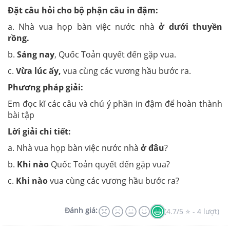
Đặt câu hỏi cho bộ phận câu in đậm:
a. Nhà vua họp bàn việc nước nhà
ở dưới thuyền
rồng.
b.
Sáng nay
,
Quốc Toản quyết đến gặp vua.
c.
Vừa lúc ấy,
vua cùng các vương hầu bước ra.
Phương pháp giải:
Em đọc kĩ các câu và chú ý phần in đậm để hoàn thành
bài tập
Lời giải chi tiết:
a. Nhà vua họp bàn việc nước nhà
ở đâu
?
b.
Khi nào
Quốc Toản quyết đến gặp vua?
c.
Khi nào
vua cùng các vương hầu bước ra?
Đánh giá:
(4.7/5 ⭐ - 4 lượt)