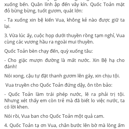
xuống bến. Quân lính ập đến vây kín. Quốc Toản mặt
đỏ bừng bừng, tuốt gươm, quát lớn:
- Ta xuống xin bệ kiến Vua, không kẻ nào được giữ ta
lại.
3. Vừa lúc ấy, cuộc họp dưới thuyền rồng tạm nghỉ, Vua
cùng các vương hầu ra ngoài mui thuyền.
Quốc Toản bèn chạy đến, quỳ xuống tâu:
- Cho giặc mượn đường là mất nước. Xin Bệ hạ cho
đánh!
Nói xong, cậu tự đặt thanh gươm lên gáy, xin chịu tội.
Vua truyền cho Quốc Toản đứng dậy, ôn tồn bảo:
- Quốc Toản làm trái phép nước, lẽ ra phải trị tội.
Nhưng xét thấy em còn trẻ mà đã biết lo việc nước, ta
có lời khen.
Nói rồi, Vua ban cho Quốc Toản một quả cam.
4. Quốc Toản tạ ơn Vua, chân bước lên bờ mà lòng ấm