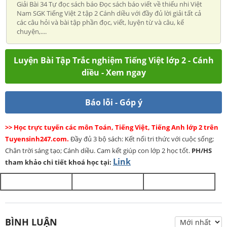
Giải Bài 34 Tự đọc sách báo Đọc sách báo viết về thiếu nhi Việt
Nam SGK Tiếng Việt 2 tập 2 Cánh diều với đầy đủ lời giải tất cả
các câu hỏi và bài tập phần đọc, viết, luyện từ và câu, kể
chuyện,....
Luyện Bài Tập Trắc nghiệm Tiếng Việt lớp 2 - Cánh
diều - Xem ngay
Báo lỗi - Góp ý
>> Học trực tuyến các môn Toán, Tiếng Việt, Tiếng Anh lớp 2 trên
Tuyensinh247.com.
Đầy đủ 3 bộ sách: Kết nối tri thức với cuộc sống;
Chân trời sáng tạo; Cánh diều. Cam kết giúp con lớp 2 học tốt.
PH/HS
Link
tham khảo chi tiết khoá học tại:
BÌNH LUẬN