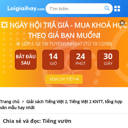
💥 NGÀY HỘI TRẢ GIÁ - MUA KHOÁ HỌC
THEO GIÁ BẠN MUỐN❗
🎯 LỚP 1-12 TẠI TUYENSINH247 (TỪ 10-12/08)
14
24
30
BẮT ĐẦU
SAU
GIỜ
PHÚT
GIÂY
XEM CHI TIẾT
Trang chủ
Giải sách Tiếng Việt 2, Tiếng Việt 2 KNTT, tổng hợp
văn mẫu hay nhất
Chia sẻ và đọc: Tiếng vườn