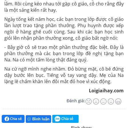
lắm. Rồi cùng kéo nhau tới gặp cô giáo, cô cho rằng đây
là một sáng kiến rất hay.
Ngày tổng kết năm học, các bạn trong lớp được cô giáo
lần lượt trao tặng phần thưởng. Phụ huynh được xếp
ngồi ở hàng ghế cuối cùng. Sau khi các bạn học sinh
giỏi lên nhận phần thưởng xong, cô giáo bất ngờ nói:
- Bây giờ cô sẽ trao một phần thưởng đặc biệt. Đây là
phần thưởng mà các bạn trong lớp đề nghị tặng bạn
Na. Na có một tấm lòng thật đáng quý.
Na cứ ngỡ mình nghe nhầm. Đỏ bừng mặt, cô bé đứng
dậy bước lên bục. Tiếng vỗ tay vang dậy. Mẹ của Na
lặng lẽ chấm khăn lên đôi mắt đỏ hoe vì xúc động.
Loigiaihay.com
Đánh giá:
Chia sẻ
Chia sẻ
Bình luận
Bình chọn: