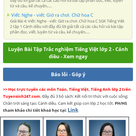
đầy đủ lời giải tất cả các câu hỏi và bài tập phần đọc, viết, luyện
từ và câu, kể chuyện,....
Viết: Nghe - viết: Giờ ra chơi. Chữ hoa C
Giải Bài 4: Viết: Nghe - viết: Giờ ra chơi. Chữ hoa C SGK Tiếng Việt
2 tập 1 Cánh diều với đầy đủ lời giải tất cả các câu hỏi và bài tập
phần đọc, viết, luyện từ và câu, kể chuyện,....
Luyện Bài Tập Trắc nghiệm Tiếng Việt lớp 2 - Cánh
diều - Xem ngay
Báo lỗi - Góp ý
>> Học trực tuyến các môn Toán, Tiếng Việt, Tiếng Anh lớp 2 trên
Tuyensinh247.com.
Đầy đủ 3 bộ sách: Kết nối tri thức với cuộc sống;
Chân trời sáng tạo; Cánh diều. Cam kết giúp con lớp 2 học tốt.
PH/HS
Link
tham khảo chi tiết khoá học tại: