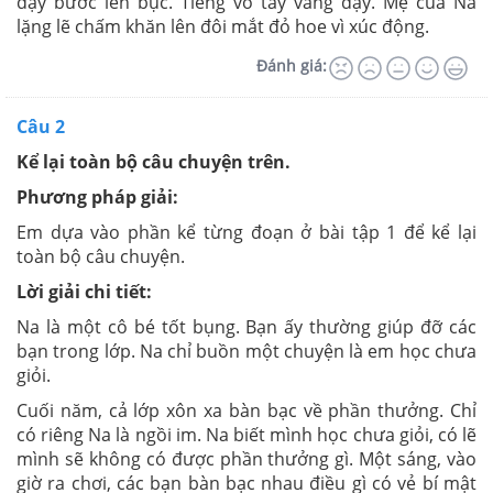
dậy bước lên bục. Tiếng vỗ tay vang dậy. Mẹ của Na
lặng lẽ chấm khăn lên đôi mắt đỏ hoe vì xúc động.
Đánh giá:
Câu 2
Kể lại toàn bộ câu chuyện trên.
Phương pháp giải:
Em dựa vào phần kể từng đoạn ở bài tập 1 để kể lại
toàn bộ câu chuyện.
Lời giải chi tiết:
Na là một cô bé tốt bụng. Bạn ấy thường giúp đỡ các
bạn trong lớp. Na chỉ buồn một chuyện là em học chưa
giỏi.
Cuối năm, cả lớp xôn xa bàn bạc về phần thưởng. Chỉ
có riêng Na là ngồi im. Na biết mình học chưa giỏi, có lẽ
mình sẽ không có được phần thưởng gì. Một sáng, vào
giờ ra chơi, các bạn bàn bạc nhau điều gì có vẻ bí mật