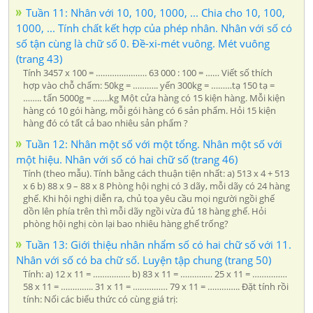
Tuần 11: Nhân với 10, 100, 1000, ... Chia cho 10, 100,
1000, ... Tính chất kết hợp của phép nhân. Nhân với số có
số tận cùng là chữ số 0. Đề-xi-mét vuông. Mét vuông
(trang 43)
Tính 3457 x 100 = …………………. 63 000 : 100 = …… Viết số thích
hợp vào chỗ chấm: 50kg = ……….. yến 300kg = ………tạ 150 tạ =
…….. tấn 5000g = …….kg Một cửa hàng có 15 kiện hàng. Mỗi kiện
hàng có 10 gói hàng, mỗi gói hàng có 6 sản phẩm. Hỏi 15 kiện
hàng đó có tất cả bao nhiêu sản phẩm ?
Tuần 12: Nhân một số với một tổng. Nhân một số với
một hiệu. Nhân với số có hai chữ số (trang 46)
Tính (theo mẫu). Tính bằng cách thuận tiện nhất: a) 513 x 4 + 513
x 6 b) 88 x 9 – 88 x 8 Phòng hội nghị có 3 dãy, mỗi dãy có 24 hàng
ghế. Khi hội nghị diễn ra, chủ tọa yêu cầu mọi người ngồi ghế
dồn lên phía trên thì mỗi dãy ngồi vừa đủ 18 hàng ghế. Hỏi
phòng hội nghị còn lại bao nhiêu hàng ghế trống?
Tuần 13: Giới thiệu nhân nhẩm số có hai chữ số với 11.
Nhân với số có ba chữ số. Luyện tập chung (trang 50)
Tính: a) 12 x 11 = ……………. b) 83 x 11 = ………..… 25 x 11 = ……………
58 x 11 = ………….. 31 x 11 = …………… 79 x 11 = ………….. Đặt tính rồi
tính: Nối các biểu thức có cùng giá trị: