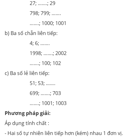
27; …….; 29
798; 799; …….
…….; 1000; 1001
b) Ba số chẵn liên tiếp:
4; 6; …….
1998; …….; 2002
…….; 100; 102
c) Ba số lẻ liên tiếp:
51; 53; …….
699; …….; 703
…….; 1001; 1003
Phương pháp giải:
Áp dụng tính chất :
- Hai số tự nhiên liên tiếp hơn (kém) nhau 1 đơn vị.