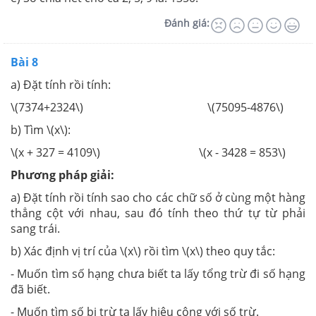
Đánh giá:
Bài 8
a) Đặt tính rồi tính:
\(7374+2324\) \(75095-4876\)
b) Tìm \(x\):
\(x + 327 = 4109\) \(x - 3428 = 853\)
Phương pháp giải:
a) Đặt tính rồi tính sao cho các chữ số ở cùng một hàng
thẳng cột với nhau, sau đó tính theo thứ tự từ phải
sang trái.
b) Xác định vị trí của \(x\) rồi tìm \(x\) theo quy tắc:
- Muốn tìm số hạng chưa biết ta lấy tổng trừ đi số hạng
đã biết.
- Muốn tìm số bị trừ ta lấy hiệu cộng với số trừ.