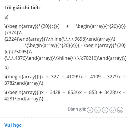
Lời giải chi tiết:
a)
\(\begin{array}{*{20}{c}}{ + \begin{array}{*{20}{c}}
{7374}\\
{2324}\end{array}}\\\hline{\,\,\,\,9698}\end{array}\)
\(\begin{array}{*{20}{c}}{ - \begin{array}{*{20}
{c}}{75095}\\
{\,\,\,4876}\end{array}}\\\hline{\,\,\,\;70219}\end{array}\)
b)
\(\begin{array}{l}x + 327 = 4109\\x = 4109 - 327\\x =
3782\end{array}\)
\(\begin{array}{l}x - 3428 = 853\\x = 853 + 3428\\x =
4281\end{array}\)
Đánh giá:
Vui học