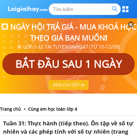
💥 NGÀY HỘI TRẢ GIÁ - MUA KHOÁ HỌC
THEO GIÁ BẠN MUỐN❗
🎯 LỚP 1-12 TẠI TUYENSINH247 (TỪ 10-12/08)
BẮT ĐẦU SAU 1 NGÀY
XEM CHI TIẾT
Trang chủ
Cùng em học toán lớp 4
Tuần 31: Thực hành (tiếp theo). Ôn tập về số tự
nhiên và các phép tính với số tự nhiên (trang