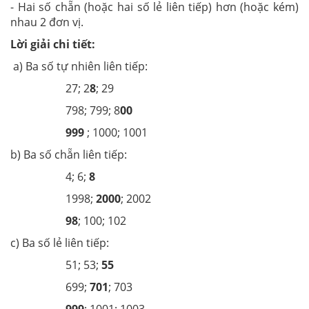
- Hai số chẵn (hoặc hai số lẻ liên tiếp) hơn (hoặc kém)
nhau 2 đơn vị.
Lời giải chi tiết:
a) Ba số tự nhiên liên tiếp:
27; 2
8
; 29
798; 799; 8
00
999
; 1000; 1001
b) Ba số chẵn liên tiếp:
4; 6;
8
1998;
2000
; 2002
98
; 100; 102
c) Ba số lẻ liên tiếp:
51; 53;
55
699;
701
; 703