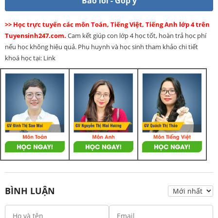
Báo lỗi - Góp ý
>> Học trực tuyến các môn Toán, Tiếng Việt, Tiếng Anh lớp 4 trên
Tuyensinh247.com.
Cam kết giúp con lớp 4 học tốt, hoàn trả học phí
nếu học không hiệu quả. Phụ huynh và học sinh tham khảo chi tiết
khoá học tại: Link
BÌNH LUẬN