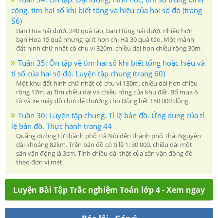
cộng, tìm hai số khi biết tổng và hiệu của hai số đó (trang
56)
Bạn Hoa hái được 240 quả táo, bạn Hùng hái được nhiều hơn
bạn Hoa 15 quả nhưng lại ít hơn chị Hà 30 quả táo. Một mảnh
đất hình chữ nhật có chu vi 320m, chiều dài hơn chiều rộng 30m.
Tuần 35: Ôn tập về tìm hai số khi biết tổng hoặc hiệu và
tỉ số của hai số đó. Luyện tập chung (trang 60)
Một khu đất hình chữ nhật có chu vi 130m, chiều dài hơn chiều
rộng 17m. a) Tìm chiều dài và chiều rộng của khu đất. Bố mua ô
tô và xe máy đồ chơi để thưởng cho Dũng hết 150 000 đồng.
Tuần 30: Luyện tập chung. Tỉ lệ bản đồ. Ứng dụng của tỉ
lệ bản đồ. Thực hành trang 44
Quãng đường từ thành phố Hà Nội đến thành phố Thái Nguyên
dài khoảng 82km. Trên bản đồ có tỉ lệ 1: 30 000, chiều dài một
sân vận động là 3cm. Tính chiều dài thật của sân vận động đó
theo đơn vị mét.
Luyện Bài Tập Trắc nghiệm Toán lớp 4 - Xem ngay