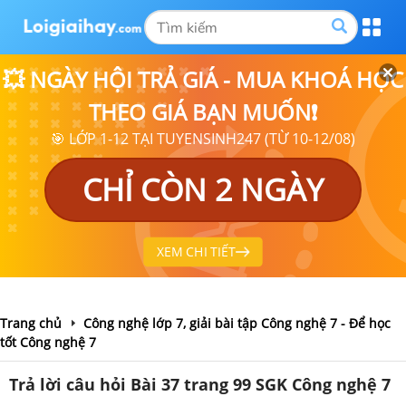
💥 NGÀY HỘI TRẢ GIÁ - MUA KHOÁ HỌC
THEO GIÁ BẠN MUỐN❗
🎯 LỚP 1-12 TẠI TUYENSINH247 (TỪ 10-12/08)
CHỈ CÒN 2 NGÀY
XEM CHI TIẾT
Trang chủ
Công nghệ lớp 7, giải bài tập Công nghệ 7 - Để học
tốt Công nghệ 7
Trả lời câu hỏi Bài 37 trang 99 SGK Công nghệ 7