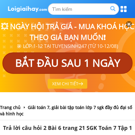
💥 NGÀY HỘI TRẢ GIÁ - MUA KHOÁ HỌC
THEO GIÁ BẠN MUỐN❗
🎯 LỚP 1-12 TẠI TUYENSINH247 (TỪ 10-12/08)
BẮT ĐẦU SAU 1 NGÀY
XEM CHI TIẾT
Trang chủ
Giải toán 7, giải bài tập toán lớp 7 sgk đầy đủ đại số
và hình học
Trả lời câu hỏi 2 Bài 6 trang 21 SGK Toán 7 Tập 1