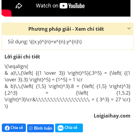
Phương pháp giải - Xem chi tiết
Sử dụng: \((x.y)^{n}=x^{n}.y^{n}\)
Lời giải chi tiết
\(\eqalign{
& a)\,\,{\left( {{1 \over 3}} \right)^5}{.3^5} = {\left( {{1
\over 3}.3} \right)^5} = {1^5} = 1 \cr
& b)\,\,{\left( {1,5} \right)^3}.8 = {\left( {1,5} \right)^3}
{.2^3} = {\left( {1,5.2}
\right)^3}\cr&\;\;\;\;\;\;\;\;\;\;\;\;\;\;\;\;\;\, = { 3^3} = 27 \cr}
\)
Loigiaihay.com
Chia sẻ
Chia sẻ
Bình luận