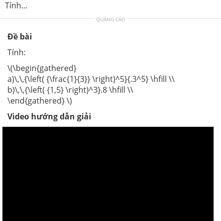
Tính...
QUẢNG CÁO
Đề bài
Tính:
\(\begin{gathered}
a)\,\,{\left( {\frac{1}{3}} \right)^5}{.3^5} \hfill \\
b)\,\,{\left( {1,5} \right)^3}.8 \hfill \\
\end{gathered} \)
Video hướng dẫn giải