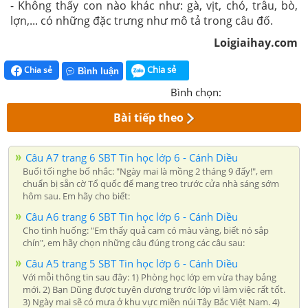
- Không thấy con nào khác như: gà, vịt, chó, trâu, bò,
lợn,... có những đặc trưng như mô tả trong câu đố.
Loigiaihay.com
Chia sẻ
Chia sẻ
Bình luận
Bình chọn:
Bài tiếp theo
Câu A7 trang 6 SBT Tin học lớp 6 - Cánh Diều
Buổi tối nghe bố nhắc: "Ngày mai là mồng 2 tháng 9 đấy!", em
chuẩn bị sẵn cờ Tổ quốc để mang treo trước cửa nhà sáng sớm
hôm sau. Em hãy cho biết:
Câu A6 trang 6 SBT Tin học lớp 6 - Cánh Diều
Cho tình huống: "Em thấy quả cam có màu vàng, biết nó sắp
chín", em hãy chọn những câu đúng trong các câu sau:
Câu A5 trang 5 SBT Tin học lớp 6 - Cánh Diều
Với mỗi thông tin sau đây: 1) Phòng học lớp em vừa thay bảng
mới. 2) Bạn Dũng được tuyên dương trước lớp vì làm việc rất tốt.
3) Ngày mai sẽ có mưa ở khu vực miền núi Tây Bắc Việt Nam. 4)