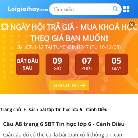
💥 NGÀY HỘI TRẢ GIÁ - MUA KHOÁ HỌC
THEO GIÁ BẠN MUỐN❗
🎯 LỚP 1-12 TẠI TUYENSINH247 (TỪ 10-12/08)
09
07
05
BẮT ĐẦU
SAU
GIỜ
PHÚT
GIÂY
XEM CHI TIẾT
Trang chủ
Sách bài tập Tin học lớp 6 - Cánh Diều
Câu A8 trang 6 SBT Tin học lớp 6 - Cánh Diều
Giải câu đố có thể coi là bài toán xử lí thông tin, cần