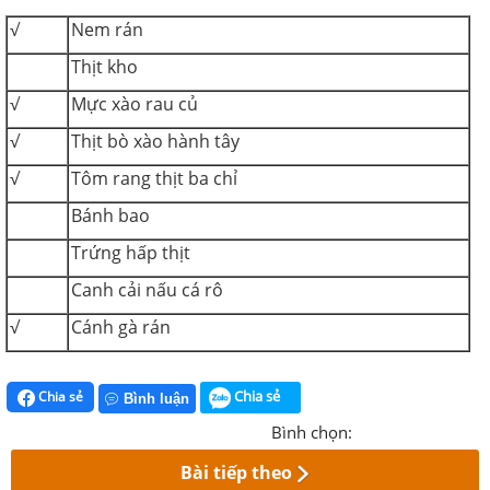
√
Nem rán
Thịt kho
√
Mực xào rau củ
√
Thịt bò xào hành tây
√
Tôm rang thịt ba chỉ
Bánh bao
Trứng hấp thịt
Canh cải nấu cá rô
√
Cánh gà rán
Chia sẻ
Chia sẻ
Bình luận
Bình chọn:
Bài tiếp theo