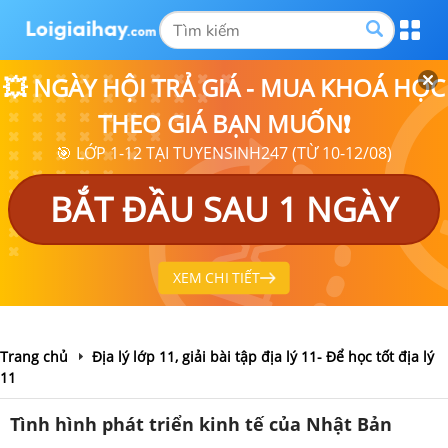
💥 NGÀY HỘI TRẢ GIÁ - MUA KHOÁ HỌC
THEO GIÁ BẠN MUỐN❗
🎯 LỚP 1-12 TẠI TUYENSINH247 (TỪ 10-12/08)
BẮT ĐẦU SAU 1 NGÀY
XEM CHI TIẾT
Trang chủ
Địa lý lớp 11, giải bài tập địa lý 11- Để học tốt địa lý
11
Tình hình phát triển kinh tế của Nhật Bản