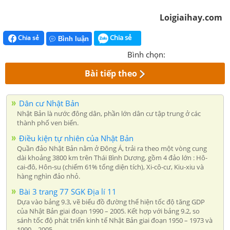
Loigiaihay.com
Chia sẻ
Chia sẻ
Bình luận
Bình chọn:
Bài tiếp theo
Dân cư Nhật Bản
Nhật Bản là nước đông dân, phần lớn dân cư tập trung ở các
thành phố ven biển.
Điều kiện tự nhiên của Nhật Bản
Quần đảo Nhật Bản nằm ở Đông Á, trải ra theo một vòng cung
dài khoảng 3800 km trên Thái Bình Dương, gồm 4 đảo lớn : Hô-
cai-đô, Hôn-su (chiếm 61% tổng diện tích), Xi-cô-cư, Kiu-xiu và
hàng nghìn đảo nhỏ.
Bài 3 trang 77 SGK Địa lí 11
Dựa vào bảng 9.3, vẽ biểu đồ đường thể hiện tốc độ tăng GDP
của Nhật Bản giai đoạn 1990 – 2005. Kết hợp với bảng 9.2, so
sánh tốc độ phát triển kinh tế Nhật Bản giai đoạn 1950 – 1973 và
1990 – 2005.