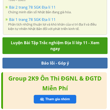
Bài 2 trang 78 SGK Địa lí 11
Chứng minh dân số Nhật Bản đang già hóa.
Bài 1 trang 78 SGK Địa lí 11
Phân tích những thuận lợi và khó khăn của vị trí địa lí và điều
kiện tự nhiên Nhật Bản đối với phát triển kinh tế.
Luyện Bài Tập Trắc nghiệm Địa lí lớp 11 - Xem
ngay
Báo lỗi - Góp ý
Group 2K9 Ôn Thi ĐGNL & ĐGTD
Miễn Phí