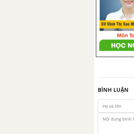
Bài 35: Sự chuyển thể của chất
Bài 36: Hỗn hợp
Bài 37: Dung dịch
Bài 38 - 39: Sự biến đổi hóa học
Sử dụng năng lượng
Bài 40: Năng lượng
BÌNH LUẬN
Bài 41: Năng lượng mặt trời
Bài 42 - 43: Sử dụng năng lượng
chất đốt