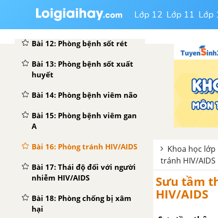
nghiện
Lớp 12
Lớp 11
Lớp 
Bài 11: Dùng thuốc an toàn
Bài 12: Phòng bệnh sốt rét
Bài 13: Phòng bệnh sốt xuất
huyết
Bài 14: Phòng bệnh viêm não
Bài 15: Phòng bệnh viêm gan
A
Bài 16: Phòng tránh HIV/AIDS
Khoa học lớp 
tránh HIV/AIDS
Bài 17: Thái độ đối với người
nhiễm HIV/AIDS
Sưu tầm th
HIV/AIDS
Bài 18: Phòng chống bị xâm
hại