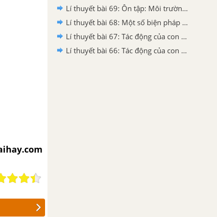
Lí thuyết bài 69: Ôn tập: Môi trường và tài nguyên thiên nhiên
Lí thuyết bài 68: Một số biện pháp bảo vệ môi trường
Lí thuyết bài 67: Tác động của con người đến môi trường không khí và nước
Lí thuyết bài 66: Tác động của con người đến môi trường đất
iaihay.com