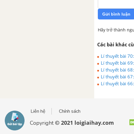
Bài 44: Sử dụng năng lượng gió
và năng lượng nước chảy
Gửi bình luận
Bài 45: Sử dụng năng lượng
Hãy trở thành ngư
điện
Các bài khác c
Bài 46 - 47: Lắp mạch điện đơn
giản
Lí thuyết bài 70
Lí thuyết bài 69
Lí thuyết bài 6
Bài 48: An toàn và tránh lãng
Lí thuyết bài 6
phí khi sử dụng điện
Lí thuyết bài 6
Bài 49 - 50: Ôn tập: Vật chất
và năng lượng
Liên hệ
Chính sách
BÀI 33 - 34: ÔN TẬP VÀ KIỂM TRA HỌC KÌ I
2021 loigiaihay.com
Copyright ©
THỰC VẬT VÀ ĐỘNG VẬT - KHOA HỌC 5