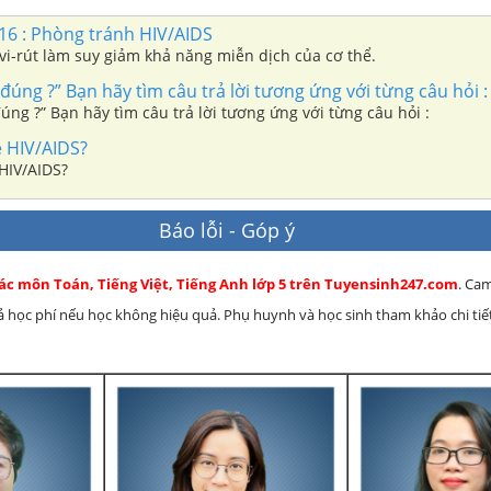
 16 : Phòng tránh HIV/AIDS
i vi-rút làm suy giảm khả năng miễn dịch của cơ thể.
 đúng ?” Bạn hãy tìm câu trả lời tương ứng với từng câu hỏi :
đúng ?” Bạn hãy tìm câu trả lời tương ứng với từng câu hỏi :
ề HIV/AIDS?
 HIV/AIDS?
Báo lỗi - Góp ý
các môn Toán, Tiếng Việt, Tiếng Anh lớp 5 trên Tuyensinh247.com
. Ca
rả học phí nếu học không hiệu quả. Phụ huynh và học sinh tham khảo chi tiết