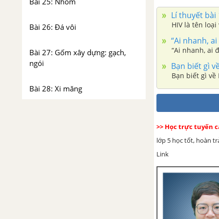
Bài 25: Nhôm
Lí thuyết bài
HIV là tên loạ
Bài 26: Đá vôi
“Ai nhanh, ai
“Ai nhanh, ai 
Bài 27: Gốm xây dựng: gạch,
ngói
Bạn biết gì v
Bạn biết gì về
Bài 28: Xi măng
Bài 29: Thủy tinh
>> Học trực tuyến 
Bài 30: Cao su
lớp 5 học tốt, hoàn t
Link
Bài 31: Chất dẻo
Bài 32: Tơ sợi
Sự biến đổi của chất