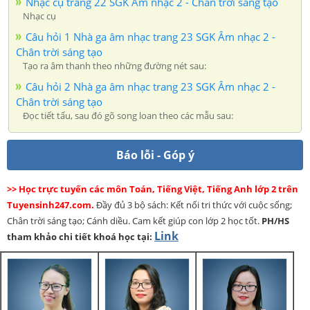
Nhạc cụ trang 22 SGK Âm nhạc 2 - Chân trời sáng tạo
Nhạc cụ
Câu hỏi 1 Nhà ga âm nhạc trang 23 SGK Âm nhạc 2 -
Chân trời sáng tạo
Tạo ra âm thanh theo những đường nét sau:
Câu hỏi 2 Nhà ga âm nhạc trang 23 SGK Âm nhạc 2 -
Chân trời sáng tạo
Đọc tiết tấu, sau đó gõ song loan theo các mẫu sau:
Báo lỗi - Góp ý
>> Học trực tuyến các môn Toán, Tiếng Việt, Tiếng Anh lớp 2 trên
Tuyensinh247.com.
Đầy đủ 3 bộ sách: Kết nối tri thức với cuộc sống;
Chân trời sáng tạo; Cánh diều. Cam kết giúp con lớp 2 học tốt.
PH/HS
Link
tham khảo chi tiết khoá học tại: