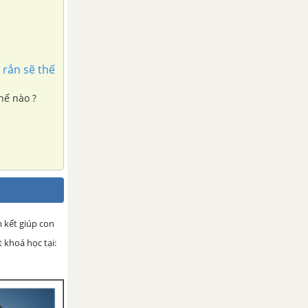
rắn sẽ thế
hế nào ?
m kết giúp con
 khoá học tại: