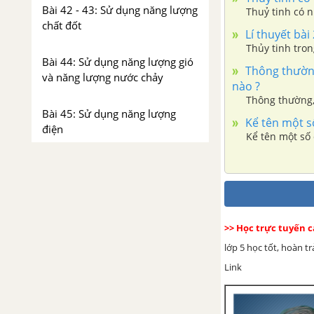
Bài 42 - 43: Sử dụng năng lượng
Thuỷ tinh có n
chất đốt
Lí thuyết bài
Thủy tinh tron
Bài 44: Sử dụng năng lượng gió
Thông thường
và năng lượng nước chảy
nào ?
Thông thường,
Bài 45: Sử dụng năng lượng
Kể tên một s
điện
Kể tên một số
Bài 46 - 47: Lắp mạch điện đơn
giản
Bài 48: An toàn và tránh lãng
>> Học trực tuyến 
phí khi sử dụng điện
lớp 5 học tốt, hoàn t
Bài 49 - 50: Ôn tập: Vật chất
Link
và năng lượng