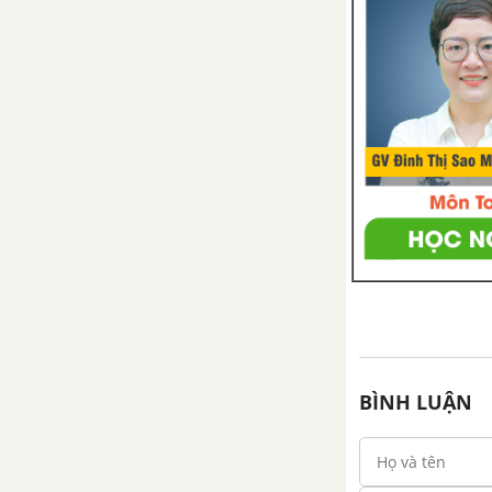
BÀI 33 - 34: ÔN TẬP VÀ KIỂM TRA HỌC KÌ I
THỰC VẬT VÀ ĐỘNG VẬT - KHOA HỌC 5
Bài 51: Cơ quan sinh sản của
thực vật có hoa
Bài 52: Sự sinh sản của thực
vật có hoa
Bài 53: Cây con mọc lên từ
hạt
Bài 54: Cây con có thể mọc
lên từ một số bộ phận của
cây mẹ
BÌNH LUẬN
Bài 55: Sự sinh sản của động
vật
Bài 56: Sự sinh sản của côn