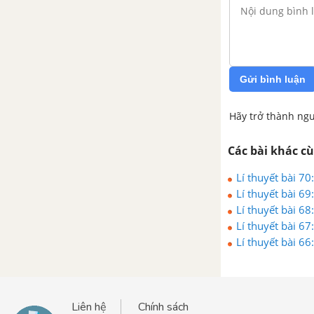
trùng
Bài 57: Sự sinh sản của ếch
Bài 58: Sự sinh sản và nuôi
Gửi bình luận
con của chim
Bài 59: Sự sinh sản của thú
Hãy trở thành ngư
Bài 60: Sự nuôi và dạy con
Các bài khác c
của một số loài thú
Lí thuyết bài 70
Bài 61: Ôn tập: Thực vật và
Lí thuyết bài 69
động vật - Khoa học 5
Lí thuyết bài 6
Lí thuyết bài 6
MÔI TRƯỜNG VÀ TÀI NGUYÊN
Lí thuyết bài 6
Bài 62: Môi trường
Bài 63: Tài nguyên thiên
Liên hệ
Chính sách