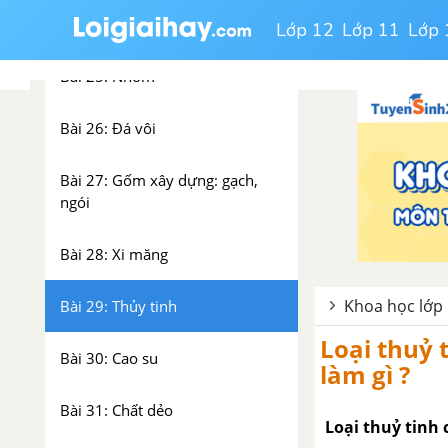
Bài 24: Đồng và hợp kim của
đồng
Lớp 12
Lớp 11
Lớp 
Bài 25: Nhôm
Bài 26: Đá vôi
Bài 27: Gốm xây dựng: gạch,
ngói
Bài 28: Xi măng
Khoa học lớp 
Bài 29: Thủy tinh
Loại thuỷ 
Bài 30: Cao su
làm gì ?
Bài 31: Chất dẻo
Loại thuỷ tinh