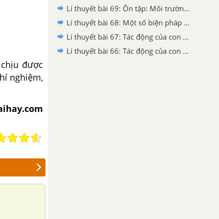
Lí thuyết bài 69: Ôn tập: Môi trường và tài nguyên thiên nhiên
Lí thuyết bài 68: Một số biện pháp bảo vệ môi trường
Lí thuyết bài 67: Tác động của con người đến môi trường không khí và nước
Lí thuyết bài 66: Tác động của con người đến môi trường đất
 chịu được
thí nghiệm,
iaihay.com