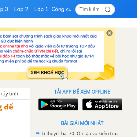
p 3
Lớp 2
Lớp 1
Công cụ
TẢI APP ĐỂ XEM OFFLINE
Thủy tinh
g để
BÀI GIẢI MỚI NHẤT
Lí thuyết bài 70: Ôn tập và kiểm tra cuối năm