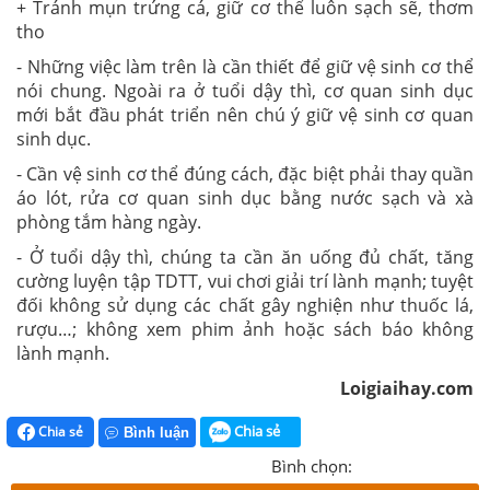
+ Tránh mụn trứng cá, giữ cơ thể luôn sạch sẽ, thơm
tho
- Những việc làm trên là cần thiết để giữ vệ sinh cơ thể
nói chung. Ngoài ra ở tuổi dậy thì, cơ quan sinh dục
mới bắt đầu phát triển nên chú ý giữ vệ sinh cơ quan
sinh dục.
- Cần vệ sinh cơ thể đúng cách, đặc biệt phải thay quần
áo lót, rửa cơ quan sinh dục bằng nước sạch và xà
phòng tắm hàng ngày.
- Ở tuổi dậy thì, chúng ta cần ăn uống đủ chất, tăng
cường luyện tập TDTT, vui chơi giải trí lành mạnh; tuyệt
đối không sử dụng các chất gây nghiện như thuốc lá,
rượu…; không xem phim ảnh hoặc sách báo không
lành mạnh.
Loigiaihay.com
Chia sẻ
Chia sẻ
Bình luận
Bình chọn: