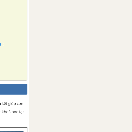
 :
m kết giúp con
 khoá học tại: