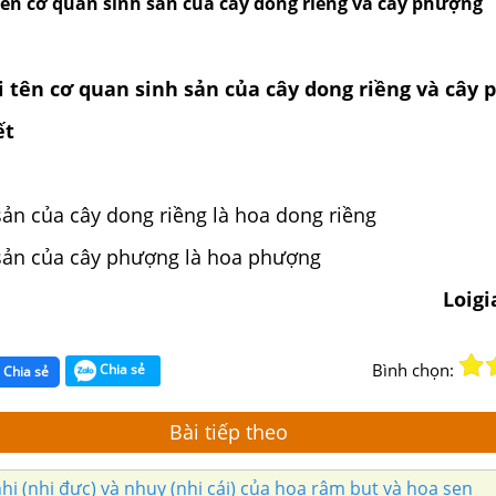
 tên cơ quan sinh sản của cây dong riềng và cây phượng
i tên cơ quan sinh sản của cây dong riềng và cây
ết
ản của cây dong riềng là hoa dong riềng
sản của cây phượng là hoa phượng
Loig
Bình chọn:
Chia sẻ
Chia sẻ
Bài tiếp theo
hị (nhị đực) và nhụy (nhị cái) của hoa râm bụt và hoa sen