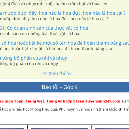
ị (nhị đực) và nhụy (nhị cái) của hoa râm bụt và hoa sen
 mướp dưới đây, hoa nào là hoa đực, hoa nào là hoa cái ?
mướp dưới đây, hoa nào là hoa đực, hoa nào là hoa cái ?
 51: Cơ quan sinh sản của thực vật có hoa
 sinh sản của những loài thực vật có hoa.
số hoa hoặc liệt kê một số tên hoa để hoàn thành bảng sau
ố hoa hoặc liệt kê một số tên hoa để hoàn thành bảng sau :
n từng bộ phận của nhị và nhụy
n từng bộ phận của nhị và nhụy
>> Xem thêm
Báo lỗi - Góp ý
các môn Toán, Tiếng Việt, Tiếng Anh lớp 5 trên Tuyensinh247.com
. Ca
rả học phí nếu học không hiệu quả. Phụ huynh và học sinh tham khảo chi tiết