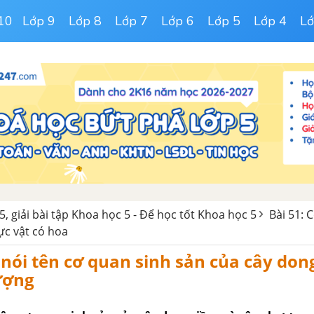
10
Lớp 9
Lớp 8
Lớp 7
Lớp 6
Lớp 5
Lớp 4
Lớ
5, giải bài tập Khoa học 5 - Để học tốt Khoa học 5
Bài 51: 
ực vật có hoa
 nói tên cơ quan sinh sản của cây don
ượng