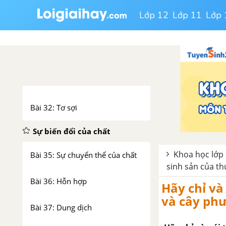
Bài 28: Xi măng
Lớp 12
Lớp 11
Lớp 
Bài 29: Thủy tinh
Bài 30: Cao su
Bài 31: Chất dẻo
Bài 32: Tơ sợi
Sự biến đổi của chất
Khoa học lớp 
Bài 35: Sự chuyển thể của chất
sinh sản của th
Bài 36: Hỗn hợp
Hãy chỉ và
và cây ph
Bài 37: Dung dịch