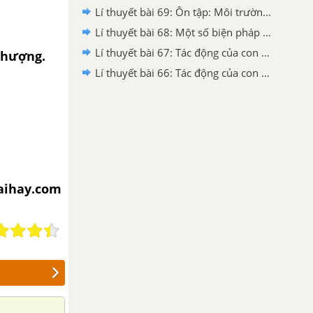
Lí thuyết bài 69: Ôn tập: Môi trường và tài nguyên thiên nhiên
Lí thuyết bài 68: Một số biện pháp bảo vệ môi trường
Lí thuyết bài 67: Tác động của con người đến môi trường không khí và nước
 phượng.
Lí thuyết bài 66: Tác động của con người đến môi trường đất
iaihay.com