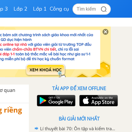
p 3
Lớp 2
Lớp 1
Công cụ
TẢI APP ĐỂ XEM OFFLINE
Cơ quan
g riềng
BÀI GIẢI MỚI NHẤT
Lí thuyết bài 70: Ôn tập và kiểm tra cuối năm