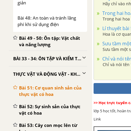
giản
Hãy chỉ vào nh
Trong hai hoa
Bài 48: An toàn và tránh lãng
Trong hai hoa 
phí khi sử dụng điện
Lí thuyết bài
Hoa là cơ quan
Bài 49 - 50: Ôn tập: Vật chất
Sưu tầm một 
và năng lượng
Sưu tầm một s
Chỉ và nói tê
BÀI 33 - 34: ÔN TẬP VÀ KIỂM TRA HỌC KÌ I
Chỉ và nói tê
THỰC VẬT VÀ ĐỘNG VẬT - KHOA HỌC 5
Bài 51: Cơ quan sinh sản của
thực vật có hoa
>> Học trực tuyến 
Bài 52: Sự sinh sản của thực
lớp 5 học tốt, hoàn t
vật có hoa
Link
Bài 53: Cây con mọc lên từ