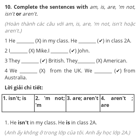
10. Complete the sentences with
am, is,
are, 'm not,
isn't
or
aren't.
(Hoàn thành các câu với am, is, are, ‘m not, isn't hoặc
aren't.)
1 He ________ (X) in my class. He ________ (✔) in class 2A.
2 I________ (X) Mike.I ________ (✔) John.
3 They ________ (✔) British. They________ (X) American.
4 We ________ (X) from the UK. We ________ (✔) from
Australia.
Lời giải chi tiết:
1. isn't; is
2. 'm not;
3. are; aren't
4. aren't ;
'm
are
1. He
isn't
in my class. He
is
in class 2A.
(
Anh ấy không ở trong lớp của tôi. Anh ấy học lớp 2A.)