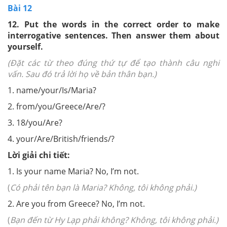
Bài 12
12. Put the words in the correct order
to make
interrogative sentences. Then answer them about
yourself.
(Đặt các từ theo đúng thứ tự để tạo thành câu nghi
vấn. Sau đó trả lời họ về bản thân bạn.)
1. name/your/Is/Maria?
2. from/you/Greece/Are/?
3. 18/you/Are?
4. your/Are/British/friends/?
Lời giải chi tiết:
1. Is your name Maria? No, I’m not.
(
Có phải tên bạn là Maria? Không, tôi không phải.)
2. Are you from Greece? No, I’m not.
(
Bạn đến từ Hy Lạp phải không? Không, tôi không phải.)