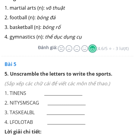
1. martial arts (n):
võ thuật
2. football (n):
bóng đá
3. basketball (n):
bóng rổ
4. gymnastics (n):
thể dục dụng cụ
Đánh giá:
(4.6/5 ⭐ - 3 lượt)
Bài 5
5.
Unscramble the letters to write the sports.
(Sắp xếp các chữ cái để viết các môn thể thao.)
1. TINENS __________________
2. NITYSMSCAG __________________
3. TASKEALBL __________________
4. LFOLOTAB __________________
Lời giải chi tiết: