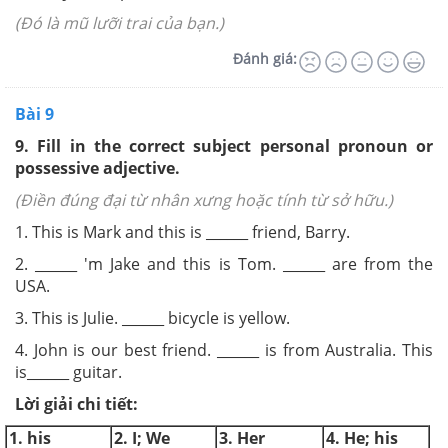
(Đó là mũ lưỡi trai của bạn.)
Đánh giá:
Bài 9
9.
Fill in the correct subject personal pronoun or
possessive adjective.
(Điền đúng đại từ nhân xưng hoặc tính từ sở hữu.)
1. This is Mark and this is ______ friend, Barry.
2. ______ 'm Jake and this is Tom. ______ are from the
USA.
3. This is Julie. ______ bicycle is yellow.
4. John is our best friend. ______ is from Australia. This
is______ guitar.
Lời giải chi tiết:
1. his
2. I; We
3. Her
4. He; his