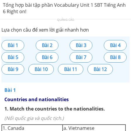
Tổng hợp bài tập phần Vocabulary Unit 1 SBT Tiếng Anh
6 Right on!
QUẢNG CÁO
Lựa chọn câu để xem lời giải nhanh hơn
Bài 1
Bài 2
Bài 3
Bài 4
Bài 5
Bài 6
Bài 7
Bài 8
Bài 9
Bài 10
Bài 11
Bài 12
Bài 1
Countries and nationalities
1.
Match the countries to the nationalities.
(Nối quốc gia và quốc tịch.)
1. Canada
a. Vietnamese