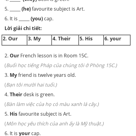
5. _____
(he)
favourite subject is Art.
6. It is _____
(you)
cap.
Lời giải chi tiết:
2. Our
3. My
4. Their
5. His
6. your
2.
Our
French lesson is in Room 15C.
(
Buổi học tiếng Pháp của chúng tôi ở Phòng 15C.)
3.
My
friend is twelve years old.
(
Bạn tôi mười hai tuổi.)
4.
Their
desk is green.
(
Bàn làm việc của họ có màu xanh lá cây.)
5.
His
favourite subject is Art.
(
Môn học yêu thích của anh ấy là Mỹ thuật.)
6. It is
your
cap.