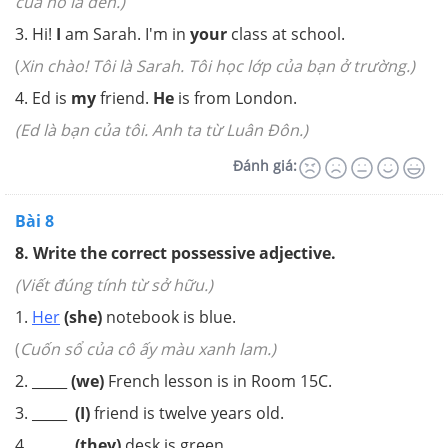
của nó là đen.)
3.
Hi!
I
am Sarah. I'm in
your
class at school.
(
Xin chào! Tôi là Sarah. Tôi học lớp của bạn ở trường.)
4. Ed is
my
friend.
He
is from London.
(Ed là bạn của tôi. Anh ta từ Luân Đôn.)
Đánh giá:
Bài 8
8. Write the correct possessive adjective.
(Viết đúng tính từ sở hữu.)
1.
Her
(she)
notebook is blue.
(
Cuốn sổ của cô ấy màu xanh lam.)
2. _____
(we)
French lesson is in Room 15C.
3. _____
(I)
friend is twelve years old.
4. _____
(they)
desk is green.