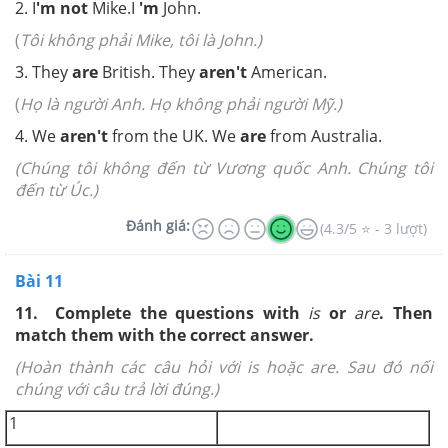
2. I
'm not
Mike.I
'm
John.
(
Tôi không phải Mike, tôi là John.)
3. They
are
British. They
aren't
American.
(
Họ là người Anh. Họ không phải người Mỹ.)
4. We
aren't
from the UK. We
are
from Australia.
(Chúng tôi không đến từ Vương quốc Anh. Chúng tôi
đến từ Úc.)
Đánh giá:
(4.3/5 ⭐ - 3 lượt)
Bài 11
11. Complete the questions with
is
or
are
. Then
match them with the correct answer.
(Hoàn thành các câu hỏi với is hoặc are. Sau đó nối
chúng với câu trả lời đúng.)
1