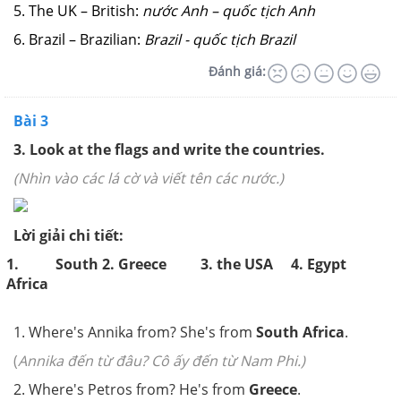
5. The UK – British:
nước Anh – quốc tịch Anh
6. Brazil – Brazilian:
Brazil - quốc tịch Brazil
Đánh giá:
Bài 3
3.
Look at the flags and write the countries.
(Nhìn vào các lá cờ và viết tên các nước.)
Lời giải chi tiết:
1. South
2. Greece
3. the USA
4. Egypt
Africa
1. Where's Annika from? She's from
South Africa
.
(
Annika đến từ đâu? Cô ấy đến từ Nam Phi.)
2. Where's Petros from? He's from
Greece
.