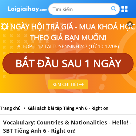
💥 NGÀY HỘI TRẢ GIÁ - MUA KHOÁ HỌC
THEO GIÁ BẠN MUỐN❗
🎯 LỚP 1-12 TẠI TUYENSINH247 (TỪ 10-12/08)
BẮT ĐẦU SAU 1 NGÀY
XEM CHI TIẾT
Trang chủ
Giải sách bài tập Tiếng Anh 6 - Right on
Vocabulary: Countries & Nationalities - Hello! -
SBT Tiếng Anh 6 - Right on!