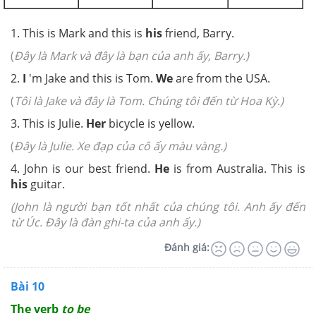
1. This is Mark and this is
his
friend, Barry.
(
Đây là Mark và đây là bạn của anh ấy, Barry.)
2.
I
'm Jake and this is Tom.
We
are from the USA.
(
Tôi là Jake và đây là Tom. Chúng tôi đến từ Hoa Kỳ.)
3. This is Julie.
Her
bicycle is yellow.
(
Đây là Julie. Xe đạp của cô ấy màu vàng.)
4. John is our best friend.
He
is from Australia. This is
his
guitar.
(John là người bạn tốt nhất của chúng tôi. Anh ấy đến
từ Úc. Đây là đàn ghi-ta của anh ấy.)
Đánh giá:
Bài 10
The verb
to be