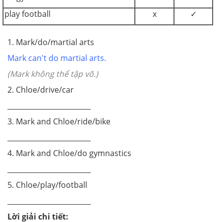
play football
x
✓
1. Mark/do/martial arts
Mark can't do martial arts.
(Mark không thể tập võ.)
2. Chloe/drive/car
________________________
3. Mark and Chloe/ride/bike
________________________
4. Mark and Chloe/do gymnastics
________________________
5. Chloe/play/football
________________________
Lời giải chi tiết: