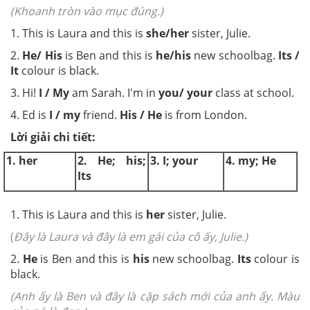
(Khoanh tròn vào mục đúng.)
1. This is Laura and this is
she/her
sister, Julie.
2.
He/ His
is Ben and this is
he/his
new schoolbag.
Its /
It
colour is black.
3.
Hi!
I / My
am Sarah. I'm in
you/ your
class at school.
4. Ed is
I / my
friend.
His / He
is from London.
Lời giải chi tiết:
1. her
2. He; his;
3. I; your
4. my; He
Its
1. This is Laura and this is
her
sister, Julie.
(
Đây là Laura và đây là em gái của cô ấy, Julie.)
2.
He
is Ben and this is
his
new schoolbag.
Its
colour is
black.
(Anh ấy là Ben và đây là cặp sách mới của anh ấy. Màu