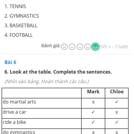
1. TENNIS
2. GYMNASTICS
3. BASKETBALL
4. FOOTBALL
Đánh giá:
(5/5 ⭐ - 1 lượt)
Bài 6
6. Look at the table. Complete the sentences.
(Nhìn vào bảng. Hoàn thành các câu.)
Mark
Chloe
do martial arts
x
✓
drive a car
✓
x
ride a bike
✓
✓
do gymnastics
x
x