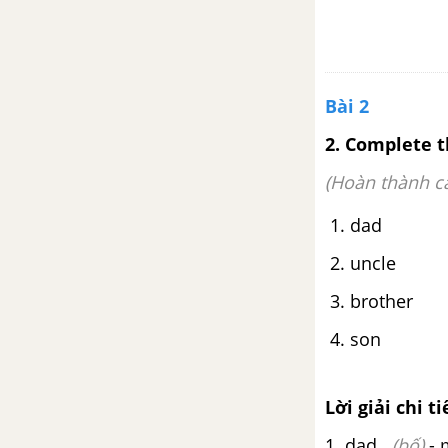
2d. Everyday English - Unit 2 -
SBT Tiếng Anh 6
2e. Grammar - Unit 2 - SBT
Bài 2
Tiếng Anh 6
2
.
Complete t
2f. Reading - Unit 2 - SBT Tiếng
(Hoàn thành cá
Anh 6
1. da
Unit 3: All about food
2. uncl
3a. Vocabulary - Unit 3 - SBT
3. broth
Tiếng Anh 6
4. so
3b. Grammar - Unit 3 - SBT
Tiếng Anh 6
Lời giải chi ti
3c. Vocabulary - Unit 3 - SBT
1. dad
(bố)
-