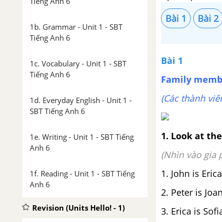
Tiếng Anh 6
Bài 1
Bài 2
1b. Grammar - Unit 1 - SBT
Tiếng Anh 6
Bài 1
1c. Vocabulary - Unit 1 - SBT
Tiếng Anh 6
Family memb
(Các thành viê
1d. Everyday English - Unit 1 -
SBT Tiếng Anh 6
1
. Look at th
1e. Writing - Unit 1 - SBT Tiếng
Anh 6
(Nhìn vào gia 
1. John is Eric
1f. Reading - Unit 1 - SBT Tiếng
Anh 6
2. Peter is Joa
Revision (Units Hello! - 1)
3. Erica is Sofi