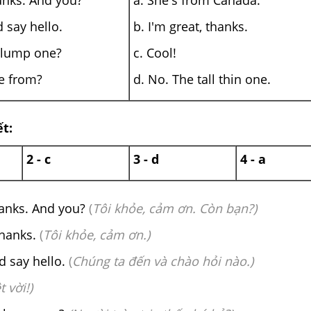
thanks. And you?
a. She's from Canada.
nd say hello.
b. I'm great, thanks.
 plump one?
c. Cool!
he from?
d. No. The tall thin one.
ết:
2 - c
3 - d
4 - a
thanks. And you?
(
Tôi khỏe, cảm ơn. Còn bạn?)
thanks.
(
Tôi khỏe, cảm ơn.)
nd say hello.
(
Chúng ta đến và chào hỏi nào.)
t vời!)