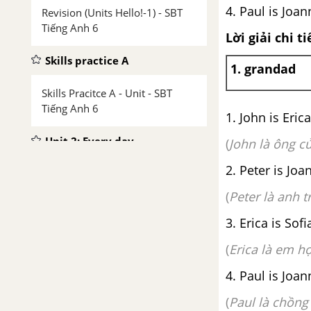
4. Paul is Joa
Revision (Units Hello!-1) - SBT
Tiếng Anh 6
Lời giải chi ti
Skills practice A
1. grandad
Skills Pracitce A - Unit - SBT
Tiếng Anh 6
1. John is Eric
Unit 2: Every day
(
John là ông củ
2. Peter is Joa
2a. Every day - Unit 2 - SBT
Tiếng Anh 6
(
Peter là anh t
3. Erica is Sofi
2b. Grammar - Unit 2 - SBT
Tiếng Anh 6
(
Erica là em họ
4. Paul is Joa
2c. Vocabulary - Unit 2 - SBT
Tiếng Anh 6
(
Paul là chồng