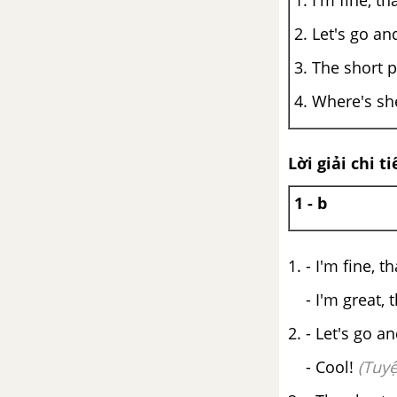
1. I'm fine, 
Tiếng Anh 6
2. Let's go a
5f. Reading – Unit 5– SBT Tiếng
3. The short
Anh 6
4. Where's s
Revision (Units 4 - 5)
Lời giải chi ti
Revision (Unit 4-5) – SBT Tiếng
Anh 6
1 - b
Skills Practice C
1. - I'm fine, 
Skills practice C – SBT Tiếng Anh
6
- I'm great, 
Unit 6: Entertainment
2. - Let's go a
- Cool!
(Tuyệ
6a. Vocabulary – Unit 6 – SBT
Tiếng Anh 6