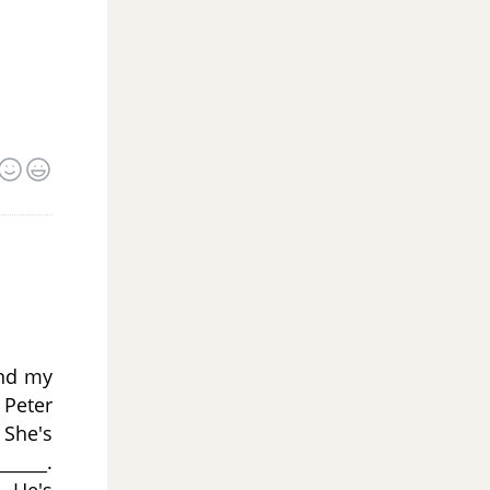
and my
 Peter
 She's
_____.