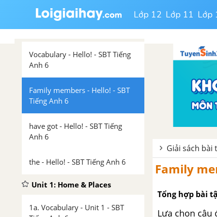
Lớp 12
Lớp 11
Lớp 
Unit: Hello!
Vocabulary - Hello! - SBT Tiếng
Anh 6
Family members - Hello! - SBT
Tiếng Anh 6
have got - Hello! - SBT Tiếng
Anh 6
Giải sách bài 
the - Hello! - SBT Tiếng Anh 6
Family mem
Unit 1: Home & Places
Tổng hợp bài t
1a. Vocabulary - Unit 1 - SBT
Lựa chọn câu 