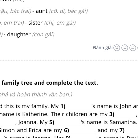
cậu, bác trai)
- aunt
(cô, dì, bác gái)
, em trai)
- sister
(chị, em gái)
)
- daughter
(con gái)
Đánh giá:
 family tree and complete the text.
phả và hoàn thành văn bản.)
d this is my family. My
1)
__________’s name is John 
 name is Katherine. Their children are my
3)
________,
______, Joanna. My
5)
__________'s name is Samantha.
 Simon and Erica are my
6)
__________ and my
7)
_____