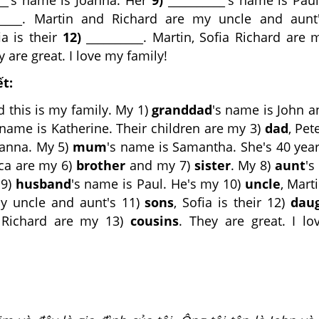
__’s name is Joanna. Her
9)
__________'s name is Paul
____. Martin and Richard are my uncle and aun
ia is their
12)
__________. Martin, Sofia Richard are
y are great. I love my family!
ết:
d this is my family. My 1)
granddad
's name is John 
 name is Katherine. Their children are my 3)
dad
, Pet
oanna. My 5)
mum
's name is Samantha. She's 40 year
ca are my 6)
brother
and my 7)
sister
. My 8)
aunt
'
 9)
husband
's name is Paul. He's my 10)
uncle
, Mart
y uncle and aunt's 11)
sons
, Sofia is their 12)
dau
, Richard are my 13)
cousins
. They are great. I l