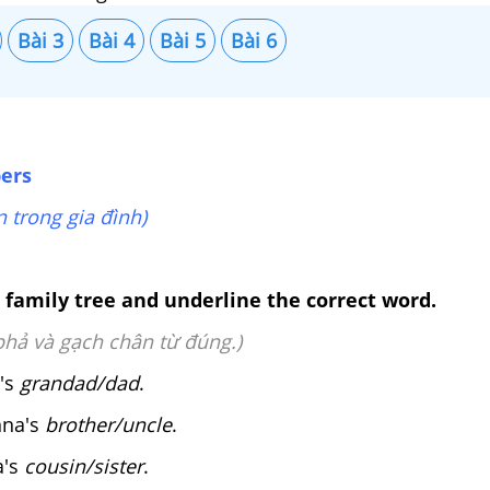
Bài 3
Bài 4
Bài 5
Bài 6
ers
n trong gia đình)
e family tree and underline the correct word.
phả và gạch chân từ đúng.)
a's
grandad/dad
.
nna's
brother/uncle
.
a's
cousin/sister
.