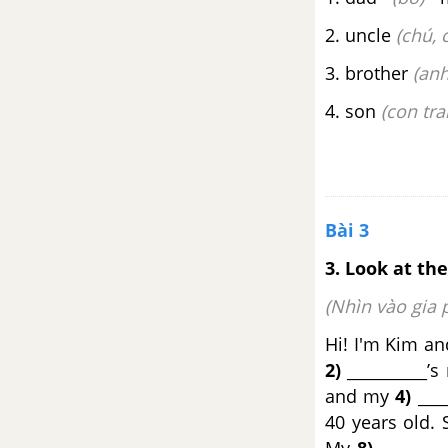
Tiếng Anh 6
2. uncle
(chú, 
3d. Everyday English - Unit 3 -
3. brother
(anh
SBT Tiếng Anh 6
4. son
(con trai
3e. Grammar - Unit 3 - SBT
Tiếng Anh 6
3f. Reading - Unit 3 - SBT Tiếng
Bài 3
Anh 6
3.
Look at the
Revision (Units 2 - 3)
(Nhìn vào gia 
Revision (Unit 2-3) - SBT Tiếng
Hi! I'm Kim an
Anh 6
2)
__________’s
and my
4)
____
Skills practice B
40 years old.
Skills practice B – SBT Tiếng Anh