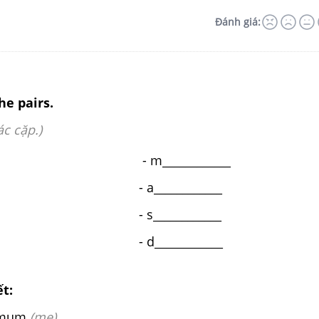
Đánh giá:
he pairs.
c cặp.)
d
- m____________
e
- a____________
er
- s____________
n
- d____________
ết:
 mum
(mẹ)