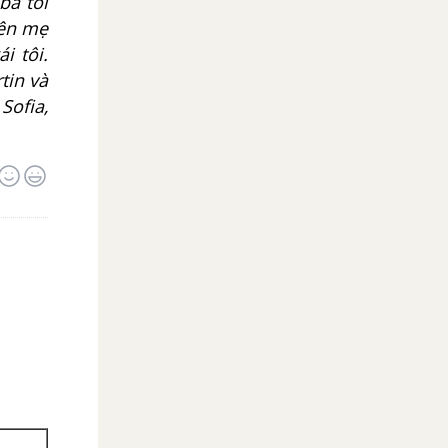
bà tôi
Tên mẹ
i tôi.
tin và
 Sofia,