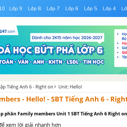
10
Lớp 9
Lớp 8
Lớp 7
Lớp 6
Lớp 5
Lớp 4
Lớ
tập Tiếng Anh 6 - Right on
Unit: Hello!
bers - Hello! - SBT Tiếng Anh 6 - Righ
ập phần Family members Unit 1 SBT Tiếng Anh 6 Right on
để xem lời giải nhanh hơn