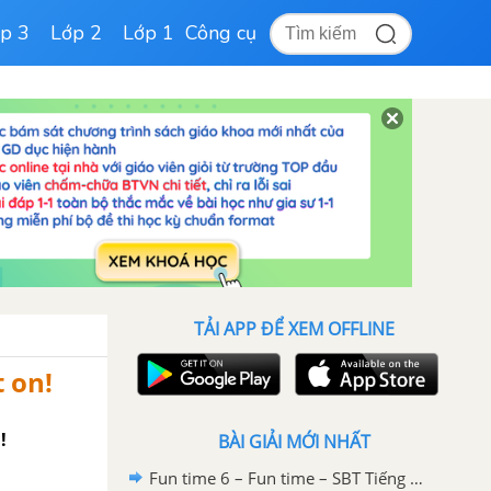
p 3
Lớp 2
Lớp 1
Công cụ
TẢI APP ĐỂ XEM OFFLINE
t on!
!
BÀI GIẢI MỚI NHẤT
Fun time 6 – Fun time – SBT Tiếng Anh 6 – Right on!