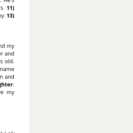
. He's
t's
11)
 my
13)
and my
er and
s old.
s name
in and
ghter
.
ove my