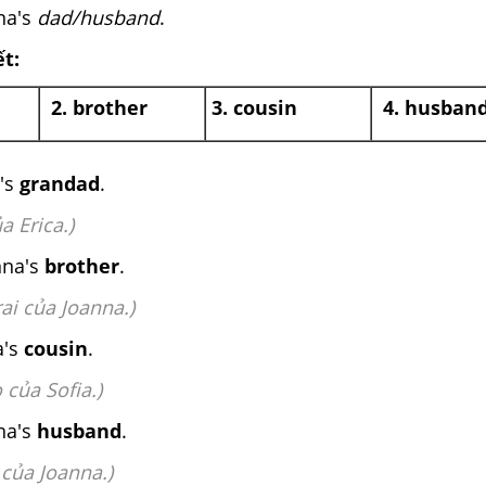
nna's
dad/husband
.
ết:
2. brother
3. cousin
4. husban
a's
grandad
.
a Erica.)
nna's
brother
.
rai của Joanna.)
a's
cousin
.
 của Sofia.)
nna's
husband
.
 của Joanna.)