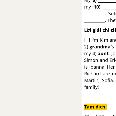
My
8)
________
6
my
10)
______
__________. Sof
Unit 4: Holidays!
__________. The
4a. Vocabulary – Unit 4 – SBT
Lời giải chi ti
Tiếng Anh 6
Hi! I'm Kim an
2)
grandma'
s
4b. Grammar – Unit 4 – SBT
my 4)
aunt
, J
Tiếng Anh 6
Simon and Eri
is Joanna. Her
4c. Vocabulary – Unit 4 – SBT
Tiếng Anh 6
Richard are m
Martin, Sofia
4d. Everyday English – Unit 4 –
family!
SBT Tiếng Anh 6
4e. Grammar – Unit 4 – SBT
Tạm dịch:
Tiếng Anh 6