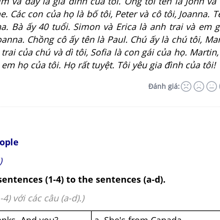
im và đây là gia đình của tôi. Ông tôi tên là John và 
ne. Các con của họ là bố tôi, Peter và cô tôi, Joanna. 
a. Bà ấy 40 tuổi. Simon và Erica là anh trai và em gá
Joanna. Chồng cô ấy tên là Paul. Chú ấy là chú tôi, Mar
trai của chú và dì tôi, Sofia là con gái của họ. Martin,
em họ của tôi. Họ rất tuyệt. Tôi yêu gia đình của tôi!
Đánh giá:
eople
)
entences (1-4) to the sentences (a-d).
-4) với các câu (a-d).)