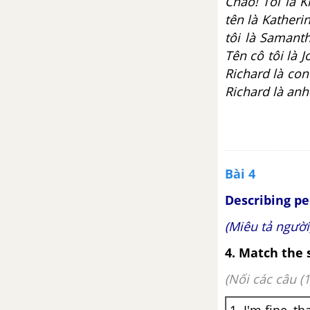
Chào! Tôi là K
tên là Katheri
4f. Reading – Unit 4 – SBT Tiếng
tôi là Samanth
Anh 6
Tên cô tôi là 
Unit 5: London was great!
Richard là con 
Richard là anh 
5a. Vocabulary – Unit 5 – SBT
Tiếng Anh 6
5b. Grammar – Unit 5 – SBT
Tiếng Anh 6
Bài 4
Describing p
5c. Vocabulary – Unit 5 – SBT
Tiếng Anh 6
(Miêu tả người
4.
Match the s
5d. Everyday English – Unit 5 –
SBT Tiếng Anh 6
(Nối các câu (1
5e. Grammar – Unit 5 – SBT