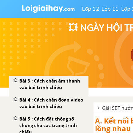
trang văn bản, đánh số trang
Lớp 12
Lớp 11
Lớp 
trong văn bản
Bài 5 : Luyện tập tổng hợp
💥 NGÀY HỘI T
CHỦ ĐỀ 3 : TẠP THIẾT KẾ BÀI TRÌNH CHIẾU VỚI PHẦN MỀM POWERPOINT
Bài 1 : Ôn tập
Bài 2 : Cách mở rộng hiệu
ứng chuyển động
Bài 3 : Cách chèn âm thanh
vào bài trình chiếu
Bài 4 : Cách chèn đoạn video
vào bài trình chiếu
Giải SBT hướn
Bài 5 : Cách đặt thông số
A. Kết nối 
chung cho các trang trình
lồng nhau
chiếu