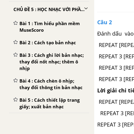
CHỦ ĐỀ 5 : HỌC NHẠC VỚI PHẦN MỀM MUSESCORE
Câu 2
Bài 1 : Tìm hiểu phần mềm
MuseScoro
Đánh dấu và
Bài 2 : Cách tạo bản nhạc
REPEAT [REPEA
Bài 3 : Cách ghi lời bản nhạc;
REPEAT 3 [REP
thay đổi nốt nhạc; thêm ô
REPEAT 3 [REP
nhịp
REPEAT 3 [REP
Bài 4 : Cách chèn ô nhịp;
thay đổi thông tin bản nhạc
Lời giải chi ti
Bài 5 : Cách thiết lập trang
REPEAT [REPEA
giấy; xuất bản nhạc
REPEAT 3 [RE
REPEAT 3 [REP