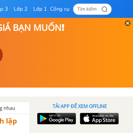
p 3
Lớp 2
Lớp 1
Công cụ
 GIÁ BẠN MUỐN❗
TẢI APP ĐỂ XEM OFFLINE
ng nhau
nh lặp