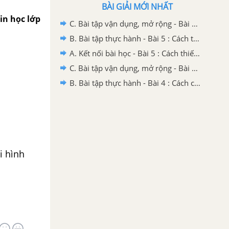
BÀI GIẢI MỚI NHẤT
in học lớp
C. Bài tập vận dụng, mở rộng - Bài 5 : Cách thiết lập trang giấy; xuất bản nhạc
B. Bài tập thực hành - Bài 5 : Cách thiết lập trang giấy; xuất bản nhạc
A. Kết nối bài học - Bài 5 : Cách thiết lập trang giấy; xuất bản nhạc
C. Bài tập vận dụng, mở rộng - Bài 4 : Cách chèn ô nhịp; thay đổi thông tin bản nhạc
B. Bài tập thực hành - Bài 4 : Cách chèn ô nhịp; thay đổi thông tin bản nhạc
i hình