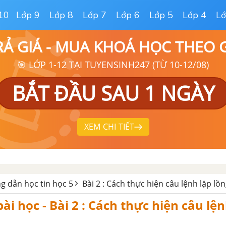
10
Lớp 9
Lớp 8
Lớp 7
Lớp 6
Lớp 5
Lớp 4
Lớ
RẢ GIÁ - MUA KHOÁ HỌC THEO
🎯 LỚP 1-12 TẠI TUYENSINH247 (TỪ 10-12/08)
BẮT ĐẦU SAU 1 NGÀY
XEM CHI TIẾT
g dẫn học tin học 5
Bài 2 : Cách thực hiện câu lệnh lặp lồ
bài học - Bài 2 : Cách thực hiện câu lệ