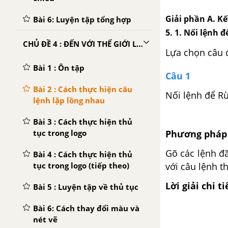
Giải phần A. Kế
Bài 6: Luyện tập tổng hợp
5. 1. Nối lệnh 
CHỦ ĐỀ 4 : ĐẾN VỚI THẾ GIỚI LOGO
Lựa chọn câu 
Bài 1 : Ôn tập
Câu 1
Bài 2 : Cách thực hiện câu
Nối lệnh để R
lệnh lặp lồng nhau
Bài 3 : Cách thực hiện thủ
tục trong logo
Phương pháp 
Gõ các lệnh đã
Bài 4 : Cách thực hiện thủ
tục trong logo (tiếp theo)
với câu lệnh t
Lời giải chi ti
Bài 5 : Luyện tập về thủ tục
Bài 6: Cách thay đổi màu và
nét vẽ