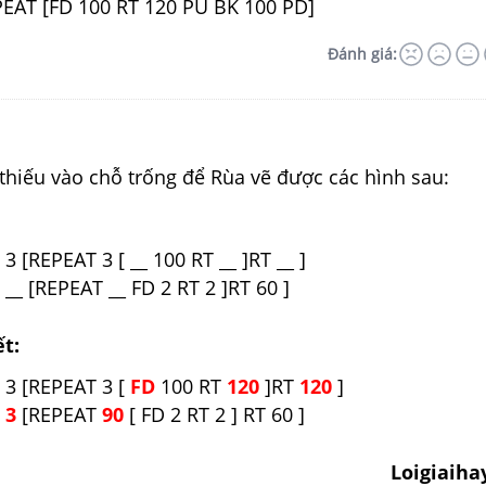
EAT [FD 100 RT 120 PU BK 100 PD]
Đánh giá:
thiếu vào chỗ trống để Rùa vẽ được các hình sau:
3 [REPEAT 3 [ __ 100 RT __ ]RT __ ]
__ [REPEAT __ FD 2 RT 2 ]RT 60 ]
ết:
 3 [REPEAT 3 [
FD
100 RT
120
]RT
120
]
T
3
[REPEAT
90
[ FD 2 RT 2 ] RT 60 ]
Loigiaiha