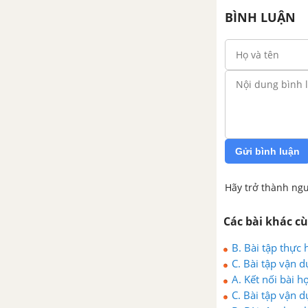
BÌNH LUẬN
Gửi bình luận
Hãy trở thành ngư
Các bài khác c
B. Bài tập thực 
C. Bài tập vận d
A. Kết nối bài họ
C. Bài tập vận d