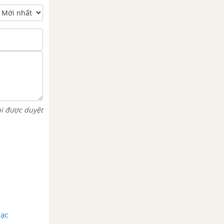
hi được duyệt
hạc