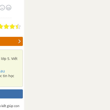
lớp 5. Viết
hau
c tin học
m kết giúp con