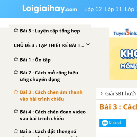
Bài 4 : Thao tác định dạng
Lớp 12
Lớp 11
Lớp 
trang văn bản, đánh số trang
trong văn bản
Bài 5 : Luyện tập tổng hợp
CHỦ ĐỀ 3 : TẠP THIẾT KẾ BÀI TRÌNH CHIẾU VỚI PHẦN MỀM POWERPOINT
Bài 1 : Ôn tập
Bài 2 : Cách mở rộng hiệu
ứng chuyển động
Bài 3 : Cách chèn âm thanh
Giải SBT hướn
vào bài trình chiếu
Bài 3 : Cá
Bài 4 : Cách chèn đoạn video
vào bài trình chiếu
Chia sẻ
Bài 5 : Cách đặt thông số