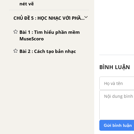
nét vẽ
CHỦ ĐỀ 5 : HỌC NHẠC VỚI PHẦN MỀM MUSESCORE
Bài 1 : Tìm hiểu phần mềm
MuseScoro
Bài 2 : Cách tạo bản nhạc
Bài 3 : Cách ghi lời bản nhạc;
BÌNH LUẬN
thay đổi nốt nhạc; thêm ô
nhịp
Bài 4 : Cách chèn ô nhịp;
thay đổi thông tin bản nhạc
Bài 5 : Cách thiết lập trang
giấy; xuất bản nhạc
Gửi bình luận