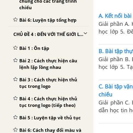
chung cho các trang trình
chiếu
A. Kết nối bài
Bài 6: Luyện tập tổng hợp
Giải phần A. 
học lớp 5. Đ
CHỦ ĐỀ 4 : ĐẾN VỚI THẾ GIỚI LOGO
trong thẻ Inse
Bài 1 : Ôn tập
B. Bài tập th
Giải phần B. Bài tập t
Bài 2 : Cách thực hiện câu
học lớp 5. T
lệnh lặp lồng nhau
trang có nội 
Bài 3 : Cách thực hiện thủ
C. Bài tập vậ
tục trong logo
chiếu
Bài 4 : Cách thực hiện thủ
Giải phần C. 
tục trong logo (tiếp theo)
dẫn học tin h
ở phần BÀI T
Bài 5 : Luyện tập về thủ tục
Bài 6: Cách thay đổi màu và