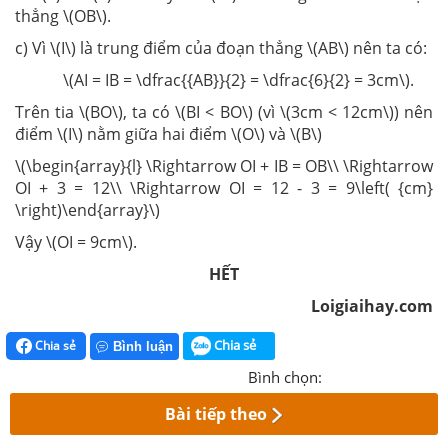
thẳng \(OB\).
c) Vì \(I\) là trung điểm của đoạn thẳng \(AB\) nên ta có:
\(AI = IB = \dfrac{{AB}}{2} = \dfrac{6}{2} = 3cm\).
Trên tia \(BO\), ta có \(BI < BO\) (vì \(3cm < 12cm\)) nên
điểm \(I\) nằm giữa hai điểm \(O\) và \(B\)
\(\begin{array}{l} \Rightarrow OI + IB = OB\\ \Rightarrow
OI + 3 = 12\\ \Rightarrow OI = 12 - 3 = 9\left( {cm}
\right)\end{array}\)
Vậy \(OI = 9cm\).
HẾT
Loigiaihay.com
Chia sẻ
Chia sẻ
Bình luận
Bình chọn:
Bài tiếp theo