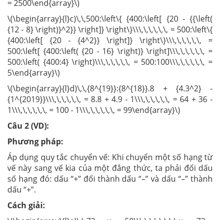
= 2500\end{array}\)
\(\begin{array}{l}c)\,\,500:\left\{ {400:\left[ {20 - {{\left(
{12 - 8} \right)}^2}} \right]} \right\}\\\,\,\,\,\,\, = 500:\left\{
{400:\left[ {20 - {4^2}} \right]} \right\}\\\,\,\,\,\,\, =
500:\left[ {400:\left( {20 - 16} \right)} \right]\\\,\,\,\,\,\, =
500:\left( {400:4} \right)\\\,\,\,\,\,\, = 500:100\\\,\,\,\,\,\, =
5\end{array}\)
\(\begin{array}{l}d)\,\,{8^{19}}:{8^{18}}.8 + {4.3^2} -
{1^{2019}}\\\,\,\,\,\,\, = 8.8 + 4.9 - 1\\\,\,\,\,\,\, = 64 + 36 -
1\\\,\,\,\,\,\, = 100 - 1\\\,\,\,\,\,\, = 99\end{array}\)
Câu 2 (VD):
Phương pháp:
Áp dụng quy tắc chuyển vế: Khi chuyển một số hạng từ
vế này sang vế kia của một đẳng thức, ta phải đổi dấu
số hạng đó: dấu “+” đổi thành dấu “–” và dấu “–” thành
dấu “+”.
Cách giải: