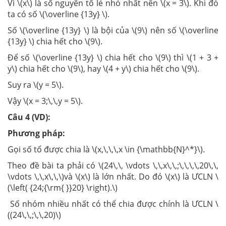
Vì \(x\) là số nguyên tố lẻ nhỏ nhất nên \(x = 3\). Khi đó
ta có số \(\overline {13y} \).
Số \(\overline {13y} \) là bội của \(9\) nên số \(\overline
{13y} \) chia hết cho \(9\).
Để số \(\overline {13y} \) chia hết cho \(9\) thì \(1 + 3 +
y\) chia hết cho \(9\), hay \(4 + y\) chia hết cho \(9\).
Suy ra \(y = 5\).
Vậy \(x = 3;\,\,y = 5\).
Câu 4 (VD):
Phương pháp:
Gọi số tổ được chia là \(x,\,\,\,x \in {\mathbb{N}^*}\).
Theo đề bài ta phải có \(24\,\, \vdots \,\,x\,\,;\,\,\,\,20\,\,
\vdots \,\,x\,\,\)và \(x\) là lớn nhất. Do đó \(x\) là ƯCLN \
(\left( {24;{\rm{ }}20} \right).\)
Số nhóm nhiều nhất có thể chia được chính là ƯCLN \
((24\,\,;\,\,20)\)