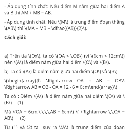
- Áp dụng tính chất: Nếu điểm M nằm giữa hai điểm A
và B thì AM + MB = AB.
- Áp dụng tính chất: Nếu \(M\) là trung điểm đoạn thẳng
\(AB\) thì \(MA = MB = \dfrac{{AB}}{2}\).
Cách giải:
a) Trên tia \(Ox\), ta có \(OA < \,OB\) (vì \(6cm < 12cm\))
nên \(A\) là điểm nằm giữa hai điểm \(O\) và \(B\).
b) Ta có \(A\) là điểm nằm giữa hai điểm \(O\) và \(B\)
\(\begin{array}{l} \Rightarrow OA + AB = OB\\
\Rightarrow AB = OB - OA = 12 - 6 = 6cm\end{array}\)
Ta có : Điểm \(A\) là điểm nằm giữa hai điểm \(O\) và \
(B\) (1)
Mà \(OA = 6cm;\,\,\,\,AB = 6cm\) \( \Rightarrow \,\,OA =
AB\) (2)
Từ (1) và (2) ta suy ra \(A\) là trung điểm của đoạn