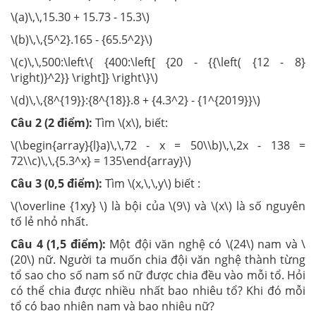
\(a)\,\,15.30 + 15.73 - 15.3\)
\(b)\,\,{5^2}.165 - {65.5^2}\)
\(c)\,\,500:\left\{ {400:\left[ {20 - {{\left( {12 - 8}
\right)}^2}} \right]} \right\}\)
\(d)\,\,{8^{19}}:{8^{18}}.8 + {4.3^2} - {1^{2019}}\)
Câu 2 (2 điểm):
Tìm \(x\), biết:
\(\begin{array}{l}a)\,\,72 - x = 50\\b)\,\,2x - 138 =
72\\c)\,\,{5.3^x} = 135\end{array}\)
Câu 3 (0,5 điểm):
Tìm \(x,\,\,y\) biết :
\(\overline {1xy} \) là bội của \(9\) và \(x\) là số nguyên
tố lẻ nhỏ nhất.
Câu 4 (1,5 điểm):
Một đội văn nghệ có \(24\) nam và \
(20\) nữ. Người ta muốn chia đội văn nghệ thành từng
tổ sao cho số nam số nữ được chia đều vào mỗi tổ. Hỏi
có thể chia được nhiều nhất bao nhiêu tổ? Khi đó mỗi
tổ có bao nhiên nam và bao nhiêu nữ?