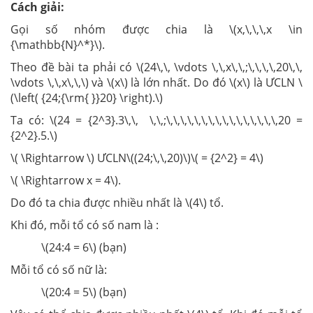
Cách giải:
Gọi số nhóm được chia là \(x,\,\,\,x \in
{\mathbb{N}^*}\).
Theo đề bài ta phải có \(24\,\, \vdots \,\,x\,\,;\,\,\,\,20\,\,
\vdots \,\,x\,\,\) và \(x\) là lớn nhất. Do đó \(x\) là ƯCLN \
(\left( {24;{\rm{ }}20} \right).\)
Ta có: \(24 = {2^3}.3\,\, \,\,;\,\,\,\,\,\,\,\,\,\,\,\,\,\,\,\,20 =
{2^2}.5.\)
\( \Rightarrow \) ƯCLN\((24;\,\,20)\)\( = {2^2} = 4\)
\( \Rightarrow x = 4\).
Do đó ta chia được nhiều nhất là \(4\) tổ.
Khi đó, mỗi tổ có số nam là :
\(24:4 = 6\) (bạn)
Mỗi tổ có số nữ là:
\(20:4 = 5\) (bạn)