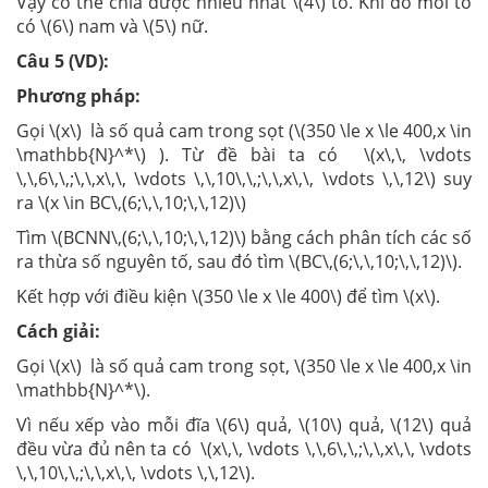
Vậy có thể chia được nhiều nhất \(4\) tổ. Khi đó mỗi tổ
có \(6\) nam và \(5\) nữ.
Câu 5 (VD):
Phương pháp:
Gọi \(x\) là số quả cam trong sọt (\(350 \le x \le 400,x \in
\mathbb{N}^*\) ). Từ đề bài ta có \(x\,\, \vdots
\,\,6\,\,;\,\,x\,\, \vdots \,\,10\,\,;\,\,x\,\, \vdots \,\,12\) suy
ra \(x \in BC\,(6;\,\,10;\,\,12)\)
Tìm \(BCNN\,(6;\,\,10;\,\,12)\) bằng cách phân tích các số
ra thừa số nguyên tố, sau đó tìm \(BC\,(6;\,\,10;\,\,12)\).
Kết hợp với điều kiện \(350 \le x \le 400\) để tìm \(x\).
Cách giải:
Gọi \(x\) là số quả cam trong sọt, \(350 \le x \le 400,x \in
\mathbb{N}^*\).
Vì nếu xếp vào mỗi đĩa \(6\) quả, \(10\) quả, \(12\) quả
đều vừa đủ nên ta có \(x\,\, \vdots \,\,6\,\,;\,\,x\,\, \vdots
\,\,10\,\,;\,\,x\,\, \vdots \,\,12\).