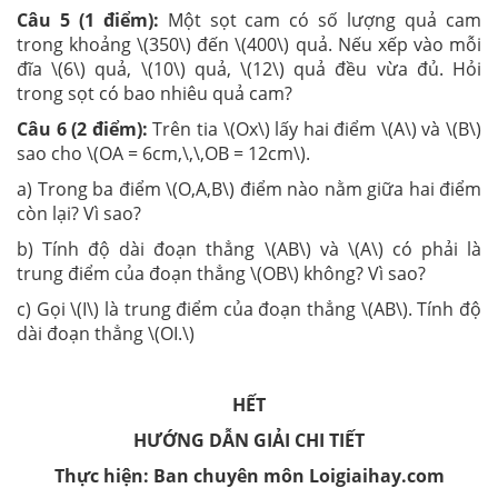
Câu 5 (1 điểm):
Một sọt cam có số lượng quả cam
trong khoảng \(350\) đến \(400\) quả. Nếu xếp vào mỗi
đĩa \(6\) quả, \(10\) quả, \(12\) quả đều vừa đủ. Hỏi
trong sọt có bao nhiêu quả cam?
Câu 6 (2 điểm):
Trên tia \(Ox\) lấy hai điểm \(A\) và \(B\)
sao cho \(OA = 6cm,\,\,OB = 12cm\).
a) Trong ba điểm \(O,A,B\) điểm nào nằm giữa hai điểm
còn lại? Vì sao?
b) Tính độ dài đoạn thẳng \(AB\) và \(A\) có phải là
trung điểm của đoạn thẳng \(OB\) không? Vì sao?
c) Gọi \(I\) là trung điểm của đoạn thẳng \(AB\). Tính độ
dài đoạn thẳng \(OI.\)
HẾT
HƯỚNG DẪN GIẢI CHI TIẾT
Thực hiện: Ban chuyên môn Loigiaihay.com