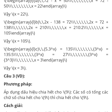
\(\begin{array}{l}a)\,\,72 - x = 50\\\,\,\,\,\,\,\,\,x = 72 -
50\\\,\,\,\,\,\,\,\,x = 22\end{array}\)
Vậy \(x = 22\).
\(\begin{array}{l}b)\,\,2x - 138 = 72\\\,\,\,\,\,\,2x = 72 +
138\\\,\,\,\,\,\,2x = 210\\\,\,\,\,\,\,x = 210:2\\\,\,\,\,\,\,x =
105\end{array}\)
Vậy \(x = 105\).
\(\begin{array}{l}c)\,\,{5.3^x} = 135\\\,\,\,\,\,\,\,{3^x} =
135:5\\\,\,\,\,\,\,\,{3^x} = 27\\\,\,\,\,\,\,\,{3^x} =
{3^3}\\\,\,\,\,\,\,\,x = 3\end{array}\)
Vậy \(x = 3\).
Câu 3 (VD):
Phương pháp:
Áp dụng dấu hiệu chia hết cho \(9\): Các số có tổng các
chữ số chia hết cho \(9\) thì chia hết cho \(9\).
Cách giải: