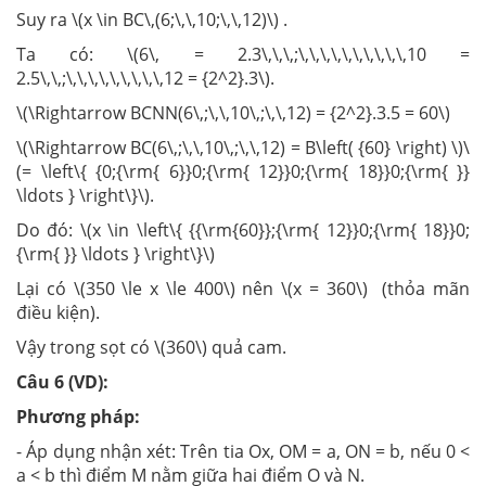
Suy ra \(x \in BC\,(6;\,\,10;\,\,12)\) .
Ta có: \(6\, = 2.3\,\,\,;\,\,\,\,\,\,\,\,\,\,10 =
2.5\,\,;\,\,\,\,\,\,\,\,\,12 = {2^2}.3\).
\(\Rightarrow BCNN(6\,;\,\,10\,;\,\,12) = {2^2}.3.5 = 60\)
\(\Rightarrow BC(6\,;\,\,10\,;\,\,12) = B\left( {60} \right) \)\
(= \left\{ {0;{\rm{ 6}}0;{\rm{ 12}}0;{\rm{ 18}}0;{\rm{ }}
\ldots } \right\}\).
Do đó: \(x \in \left\{ {{\rm{60}};{\rm{ 12}}0;{\rm{ 18}}0;
{\rm{ }} \ldots } \right\}\)
Lại có \(350 \le x \le 400\) nên \(x = 360\) (thỏa mãn
điều kiện).
Vậy trong sọt có \(360\) quả cam.
Câu 6 (VD):
Phương pháp:
- Áp dụng nhận xét: Trên tia Ox, OM = a, ON = b, nếu 0 <
a < b thì điểm M nằm giữa hai điểm O và N.