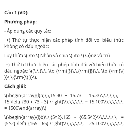
Câu 1 (VD):
Phương pháp:
- Áp dụng các quy tắc:
+) Thứ tự thực hiện các phép tính đối với biểu thức
không có dấu ngoặc:
Lũy thừa \( \to \) Nhân và chia \( \to \) Cộng và trừ
+) Thứ tự thực hiện các phép tính đối với biểu thức có
dấu ngoặc: \((\,\,)\,\, \to {\rm{[}}\,\,{\rm{]}}\,\, \to {\rm{\{
}}\,\,{\rm{\} }}\).
Cách giải:
\(\begin{array}{l}a)\,\,15.30 + 15.73 - 15.3\\\,\,\,\,\,\, =
15.\left( {30 + 73 - 3} \right)\\\,\,\,\,\,\, = 15.100\\\,\,\,\,\,\,
= 1500\end{array}\)
\(\begin{array}{l}b)\,\,{5^2}.165 - {65.5^2}\\\,\,\,\,\,\, =
{5^2}.\left( {165 - 65} \right)\\\,\,\,\,\,\, = 25.100\\\,\,\,\,\,\,