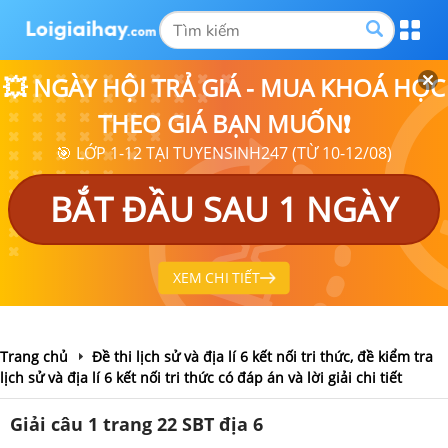
💥 NGÀY HỘI TRẢ GIÁ - MUA KHOÁ HỌC
THEO GIÁ BẠN MUỐN❗
🎯 LỚP 1-12 TẠI TUYENSINH247 (TỪ 10-12/08)
BẮT ĐẦU SAU 1 NGÀY
XEM CHI TIẾT
Trang chủ
Đề thi lịch sử và địa lí 6 kết nối tri thức, đề kiểm tra
lịch sử và địa lí 6 kết nối tri thức có đáp án và lời giải chi tiết
Giải câu 1 trang 22 SBT địa 6