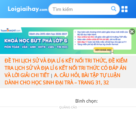
ĐỀ THI LỊCH SỬ VÀ ĐỊA LÍ 6 KẾT NỐI TRI THỨC, ĐỀ KIỂM
TRA LỊCH SỬ VÀ ĐỊA LÍ 6 KẾT NỐI TRI THỨC CÓ ĐÁP ÁN
VÀ LỜI GIẢI CHI TIẾT
A. CÂU HỎI, BÀI TẬP TỰ LUẬN
|
DÀNH CHO HỌC SINH ĐẠI TRÀ – TRANG 31, 32
Bình chọn:
QUẢNG CÁO