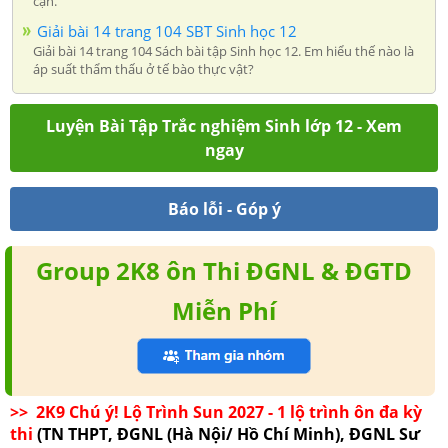
cạn.
Giải bài 14 trang 104 SBT Sinh học 12
Giải bài 14 trang 104 Sách bài tập Sinh học 12. Em hiểu thế nào là
áp suất thẩm thấu ở tế bào thực vật?
Luyện Bài Tập Trắc nghiệm Sinh lớp 12 - Xem
ngay
Báo lỗi - Góp ý
Group 2K8 ôn Thi ĐGNL & ĐGTD
Miễn Phí
>> 2K9 Chú ý! Lộ Trình Sun 2027 - 1 lộ trình ôn đa kỳ
thi
(TN THPT, ĐGNL (Hà Nội/ Hồ Chí Minh), ĐGNL Sư