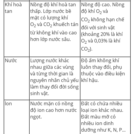
Khí hoà
Nồng độ khí hoà tan
Nồng độ cao. Nồng
tan
thấp. Lớp nước bề
độ khí O
và
2
mặt có lượng khí
CO
không hạn chế
2
O
và CO
khuếch tán
2
2
đối với sinh vật
từ không khí vào cao
(khoảng 20% là khí
hơn lớp nước sâu.
O
và 0,03% là khí
2
CO
).
2
Nước
Lượng nước khác
Độ ẩm không khí
nhau giữa các vùng
luôn thay đổi, phụ
và từng thời gian là
thuộc vào điều kiện
nguyên nhân chủ yếu
khí hậu.
làm thay đổi đời sống
sinh vật.
lon
Nước mặn có nồng
Đất có chứa nhiều
độ ion cao hơn nước
loại ion khác nhau.
ngọt.
Đất màu mỡ có
nhiều ion dinh
dưỡng như K, N, P...