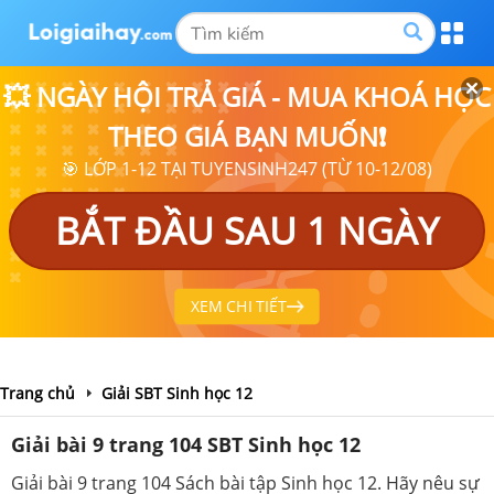
💥 NGÀY HỘI TRẢ GIÁ - MUA KHOÁ HỌC
THEO GIÁ BẠN MUỐN❗
🎯 LỚP 1-12 TẠI TUYENSINH247 (TỪ 10-12/08)
BẮT ĐẦU SAU 1 NGÀY
XEM CHI TIẾT
Trang chủ
Giải SBT Sinh học 12
Giải bài 9 trang 104 SBT Sinh học 12
Giải bài 9 trang 104 Sách bài tập Sinh học 12. Hãy nêu sự