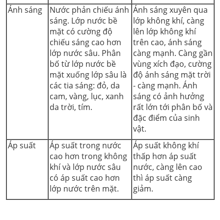
Ánh sáng
Nước phản chiếu ánh
Ánh sáng xuyên qua
sáng. Lớp nước bề
lớp không khí, càng
mặt có cường độ
lên lớp không khí
chiếu sáng cao hơn
trên cao, ánh sáng
lớp nước sâu. Phân
càng mạnh. Càng gần
bố từ lớp nước bề
vùng xích đạo, cường
mặt xuống lớp sâu là
độ ánh sáng mặt trời
các tia sáng: đỏ, da
- càng mạnh. Ánh
cam, vàng, lục, xanh
sáng có ảnh hưởng
da trời, tím.
rất lớn tới phân bố và
đặc điểm của sinh
vật.
Áp suất
Áp suất trong nước
Áp suất không khí
cao hơn trong không
thấp hơn áp suất
khí và lớp nước sâu
nước, càng lên cao
có áp suất cao hơn
thì áp suất càng
lớp nước trên mặt.
giảm.