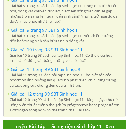
Giải bài 8 trang 97 SBT Sinh học 11
Giải bài 8 trang 97 sách bài tâp Sinh học 11. Trong quá trình tiến
hoá, động vật chuyển từ dưới nước lên sống trên cạn sẽ gặp
những trở ngại gì liên quan đến sinh sản? Những trở ngại đó đã
được khắc phục như thế nào?
Giải bài 9 trang 97 SBT Sinh học 11
Giải bài 9 trang 97 sách bài tập Sinh học 11. Nêu chiều hướng
tiến hoá trong sinh sản hữu tính ở động vật
Giải bài 10 trang 98 SBT Sinh học 11
Giải bài 10 trang 98 sách bài tập Sinh học 11. Có thể điều hoà
sinh sản ở động vật bằng những cơ chế nào?
Giải bài 11 trang 99 SBT Sinh học 9
Giải bài 11 trang 99 Sách bài tập Sinh học 9. Cho biết tên các
hoocmôn ảnh hưởng lên quá trình phát triển, chín, rụng trứng
và tác động của chúng đến quá trình trên.
Giải bài 12 trang 99 SBT Sinh học 11
Giải bài 12 trang 99 sách bài tập Sinh học 11. Hằng ngày, phụ nữ
uống viên thuốc tránh thai (chứa prôgestêron hoặc prôgestêron
+ ơstrôgen tổng hợp) có thể tránh thai. Tại sao?
Luyện Bài Tập Trắc nghiệm Sinh lớp 11 - Xem