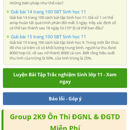
những biện pháp như thế nào?
Giải bài 14 trang 100 SBT Sinh học 11
Giải bài 14 trang 100 sách bài tập Sinh học 11. Giả sử 1 cơ thể
amip hoàn tất quá trình phân đôi mất 3 ngày. Hãy xác định số
cá thể tạo thành sau 18 ngày từ (10^3) cá thể ban đầu?
Giải bài 15 trang 100 SBT Sinh học 11
Giải bài 15 trang 100 sách bài tập Sinh học 9. Trong một lần thúc
đẻ cho cá trắm cỏ có khối lượng trung bình, người ta thu được
8000 hợp tử, về sau nở thành 8000 cá con. Biết rằng hiệu suất
thụ tinh của trứng là 50%, của tinh trùng là 25%.
Luyện Bài Tập Trắc nghiệm Sinh lớp 11 - Xem
ngay
Báo lỗi - Góp ý
Group 2K9 Ôn Thi ĐGNL & ĐGTD
Miễn Phí