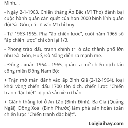
Minh,...
- Ngày 2-1-1963, Chiến thắng Ấp Bắc (Mĩ Tho) đánh bại
cuộc hành quân càn quét của hơn 2000 binh lính quân
đội Sài Gòn, có cố vấn Mĩ chỉ huy.
- Từ 1963-1965, Phá “ấp chiến lược”, cuối năm 1965 số
“ấp chiến lược” chỉ còn lại 1/3.
- Phong trào đấu tranh chính trị ở các thành phố lớn
như Sài Gòn, Huế, Đà Nẵng diễn ra mạnh mẽ.
- Đông - xuân 1964 - 1965, quân ta mở chiến dịch tấn
công miền Đông Nam Bộ:
+ Trận mở màn đánh vào ấp Bình Giã (2-12-1964), loại
khỏi vòng chiến đấu 1700 tên địch, chiến lược “Chiến
tranh đặc biệt” bị phá sản về cơ bản.
+ Giành thắng lợi ở An Lão (Bình Định), Ba Gia (Quảng
Ngãi), Đồng Xoài (Bình Phước) làm phá sản hoàn toàn
chiến lược “Chiến tranh đặc biệt”.
Loigiaihay.com