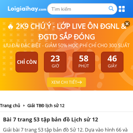
🔥 2K9 CHÚ Ý - LỚP LIVE ÔN ĐGNL &
ĐGTD SẮP ĐÓNG
ƯU ĐÃI ĐẶC BIỆT - GIẢM 50% HỌC PHÍ CHỈ CHO 300 SUẤT
23
58
46
CHỈ CÒN
GIỜ
PHÚT
GIÂY
XEM CHI TIẾT
Trang chủ
Giải TBĐ lịch sử 12
Bài 7 trang 53 tập bản đồ Lịch sử 12
Giải bài 7 trang 53 tập bản đồ Sử 12. Dựa vào hình 66 và