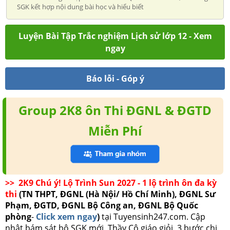
SGK kết hợp nội dung bài học và hiểu biết
Luyện Bài Tập Trắc nghiệm Lịch sử lớp 12 - Xem
ngay
Báo lỗi - Góp ý
Group 2K8 ôn Thi ĐGNL & ĐGTD
Miễn Phí
>> 2K9 Chú ý! Lộ Trình Sun 2027 - 1 lộ trình ôn đa kỳ
thi
(TN THPT, ĐGNL (Hà Nội/ Hồ Chí Minh), ĐGNL Sư
Phạm, ĐGTD, ĐGNL Bộ Công an, ĐGNL Bộ Quốc
phòng
-
Click xem ngay
)
tại Tuyensinh247.com.
Cập
nhật bám sát bộ SGK mới, Thầy Cô giáo giỏi, 3 bước chi