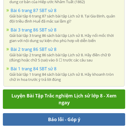
dung cơ bản của Hiệp ước Nhâm Tuất (1862)
Bài 6 trang 87 SBT sử 8
Giải bài tập 6 trang 87 sách bài tập Lịch sử 8. Tại Gia Định, quân
đội triều đình Huế đã mắc sai lầm gì?
Bài 3 trang 86 SBT sử 8
Giải bài tập 3 trang 86 sách bài tập Lịch sử 8. Hãy nối mốc thời
gian với nội dung sự kiện cho phù hơp về diễn biến
Bài 2 trang 86 SBT sử 8
Giải bài tập 2 trang 86 sách bài tập Lịch sử 8. Hãy điền chữ Đ
(đúng) hoặc chữ S (sai) vào ô ☐ trước các câu sau
Bài 1 trang 84 SBT sử 8
Giải bài tập 1 trang 84 sách bài tập Lịch sử 8. Hãy khoanh tròn
chữ in hoa trước ý trả lời đúng
Luyện Bài Tập Trắc nghiệm Lịch sử lớp 8 - Xem
ngay
Báo lỗi - Góp ý