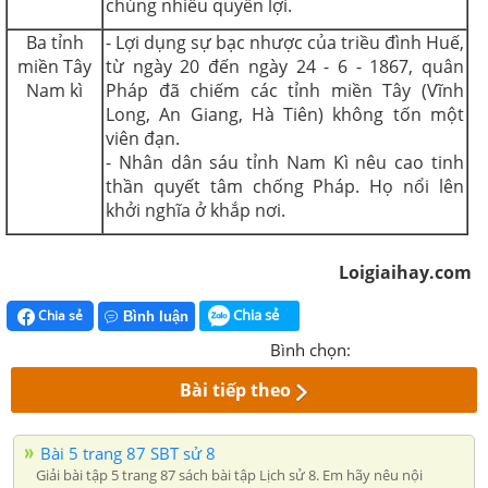
chúng nhiều quyền lợi.
Ba tỉnh
- Lợi dụng sự bạc nhược của triều đình Huế,
miền Tây
từ ngày 20 đến ngày 24 - 6 - 1867, quân
Nam kì
Pháp đã chiếm các tỉnh miền Tây (Vĩnh
Long, An Giang, Hà Tiên) không tốn một
viên đạn.
- Nhân dân sáu tỉnh Nam Kì nêu cao tinh
thần quyết tâm chống Pháp. Họ nổi lên
khởi nghĩa ở khắp nơi.
Loigiaihay.com
Chia sẻ
Chia sẻ
Bình luận
Bình chọn:
Bài tiếp theo
Bài 5 trang 87 SBT sử 8
Giải bài tập 5 trang 87 sách bài tập Lịch sử 8. Em hãy nêu nội