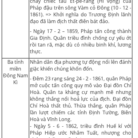
cháy chiếc tàu Ét-pê-răng (Hi vọng) của
Pháp đậu trên sông Vàm cỏ Đông (10 - 12 -
1861). => Khởi nghĩa do Trương Định lãnh
đạo đã làm địch thất điên bát đảo.
- Ngày 17 - 2 – 1859, Pháp tấn công thành
Gia Định. Quân triều đình chống cự yếu ớt
rồi tan rã, mặc dù có nhiều binh khí, lương
thực.
Ba tỉnh
Nhân dân địa phương tự động nổi lên đánh
miền
giặc khiến chúng khốn đốn.
Đông Nam
- Đêm 23 rạng sáng 24 - 2 - 1861, quân Pháp
Kì
mở cuộc tấn công quy mô vào Đại đồn Chí
Hoà. Quân ta kháng cự mạnh mẽ nhưng
không thắng nổi hoả lực của địch. Đại đồn
Chí Hoà thất thủ. Thừa thắng, quân Pháp
lần lượt chiếm các tỉnh Định Tường, Biên
Hoà và Vĩnh Long.
- Ngày 5 - 6 - 1862, triều đình Huế kí với
Pháp Hiệp ước Nhâm Tuất, nhượng cho