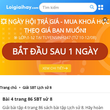
💥 NGÀY HỘI TRẢ GIÁ - MUA KHOÁ HỌC
THEO GIÁ BẠN MUỐN❗
🎯 LỚP 1-12 TẠI TUYENSINH247 (TỪ 10-12/08)
BẮT ĐẦU SAU 1 NGÀY
XEM CHI TIẾT
Trang chủ
Giải SBT Lịch sử 8
Bài 4 trang 86 SBT sử 8
Giải bài tập 4 trang 86 sách bài tập Lịch sử 8. Hãy hoàn