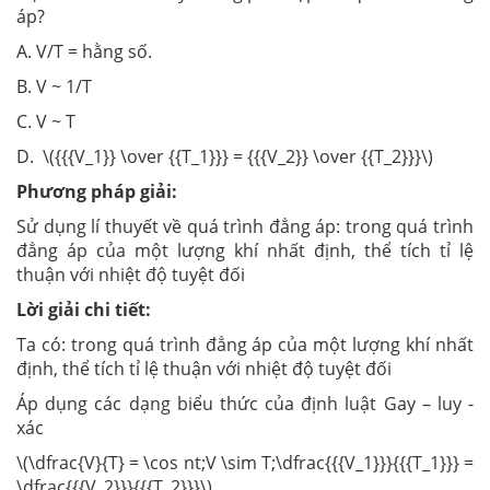
áp?
A. V/T = hằng số.
B. V ~ 1/T
C. V ~ T
D. \({{{V_1}} \over {{T_1}}} = {{{V_2}} \over {{T_2}}}\)
Phương pháp giải:
Sử dụng lí thuyết về quá trình đẳng áp: trong quá trình
đẳng áp của một lượng khí nhất định, thể tích tỉ lệ
thuận với nhiệt độ tuyệt đối
Lời giải chi tiết:
Ta có: trong quá trình đẳng áp của một lượng khí nhất
định, thể tích tỉ lệ thuận với nhiệt độ tuyệt đối
Áp dụng các dạng biểu thức của định luật Gay – luy -
xác
\(\dfrac{V}{T} = \cos nt;V \sim T;\dfrac{{{V_1}}}{{{T_1}}} =
\dfrac{{{V_2}}}{{{T_2}}}\)