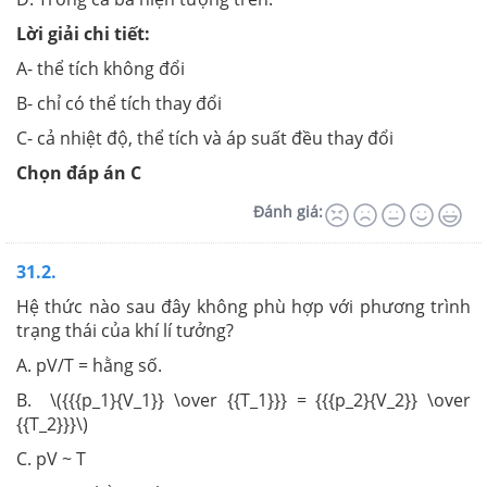
Lời giải chi tiết:
A- thể tích không đổi
B- chỉ có thể tích thay đổi
C- cả nhiệt độ, thể tích và áp suất đều thay đổi
Chọn đáp án C
Đánh giá:
31.2.
Hệ thức nào sau đây không phù hợp với phương trình
trạng thái của khí lí tưởng?
A. pV/T = hằng số.
B. \({{{p_1}{V_1}} \over {{T_1}}} = {{{p_2}{V_2}} \over
{{T_2}}}\)
C. pV ~ T