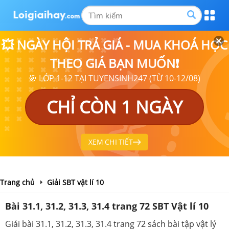
💥 NGÀY HỘI TRẢ GIÁ - MUA KHOÁ HỌC
THEO GIÁ BẠN MUỐN❗
🎯 LỚP 1-12 TẠI TUYENSINH247 (TỪ 10-12/08)
CHỈ CÒN 1 NGÀY
XEM CHI TIẾT
Trang chủ
Giải SBT vật lí 10
Bài 31.1, 31.2, 31.3, 31.4 trang 72 SBT Vật lí 10
Giải bài 31.1, 31.2, 31.3, 31.4 trang 72 sách bài tập vật lý