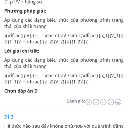
D. pT/V = hằng số.
Phương pháp giải:
Áp dụng các dạng biểu thức của phương trình trạng
thái của khí lí tưởng
\(\dfrac{{pV}}{T} = \cos nt;pV \sim T;\dfrac{{{p_1}{V_1}}}
{{{T_1}}} = \dfrac{{{p_2}{V_2}}}{{{T_2}}}\)
Lời giải chi tiết:
Áp dụng các dạng biểu thức của phương trình trạng
thái của khí lí tưởng
\(\dfrac{{pV}}{T} = \cos nt;pV \sim T;\dfrac{{{p_1}{V_1}}}
{{{T_1}}} = \dfrac{{{p_2}{V_2}}}{{{T_2}}}\)
Chọn đáp án D
Đánh giá:
31.3.
Hệ thức nào sau đây không phù hợp với quá trình đẳng