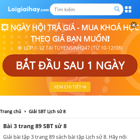
💥 NGÀY HỘI TRẢ GIÁ - MUA KHOÁ HỌC
THEO GIÁ BẠN MUỐN❗
🎯 LỚP 1-12 TẠI TUYENSINH247 (TỪ 10-12/08)
BẮT ĐẦU SAU 1 NGÀY
XEM CHI TIẾT
Trang chủ
Giải SBT Lịch sử 8
Bài 3 trang 89 SBT sử 8
Giải bài tập 3 trang 89 sách bài tập Lịch sử 8. Hãy nối